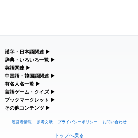
漢字・日本語関連
▶
漢字の読み方検索、手書き入力、書き順練習など、日本語学習に
辞典・いろいろ一覧
▶
役立つツールを集めています。
部首・画数別の漢字一覧、熟語辞典、地名・駅名検索など、各種
英語関連
▶
リファレンスツールです。
カタカナ語・略語の意味検索、発音記号、リスニング練習など英
中国語・韓国語関連
▶
人名漢字辞典 - 読み方検索
語学習ツールです。
中国語のピンイン変換、韓国語の手書き入力など、アジア言語学
有名人名一覧
▶
部首画数別漢字一覧
習ツールです。
手書き漢字入力
海外セレブやスポーツ選手の名前の読み方・発音を確認できま
言語ゲーム・クイズ
▶
カタカナ語の意味・発音・類語辞典
す。
常用漢字一覧
四字熟語パズルや漢字クイズなど、楽しみながら学べるゲームで
ブックマークレット
▶
手書き中国語入力 変換ツール
漢字の書き方・書き順 書き取り練習帳
す。
英語の発音記号一覧
ブラウザに登録して、どのサイトからでも漢字や英語を検索でき
その他コンテンツ
▶
海外有名人の苗字・名前一覧と発音 🔊
人名用漢字一覧
る便利ツールです。
ピンイン一覧表
絵文字の意味、特殊記号の読み方など、その他の便利ツールで
ひらがなの書き方・書き順
漢字ゲーム一覧
英単語リスニングテスト
す。
プレミアリーグ選手名一覧
運営者情報
参考文献
プライバシーポリシー
お問い合わせ
画数別なまえ漢字一覧
漢字読み方検索ブックマークレット
韓国語手書き入力
カタカナの書き方・書き順
有名人名前読みクイズ（毎日更新）
イメージ化する英単語の覚え方
絵文字の意味と使い方
トップへ戻る
WEリーグ選手名一覧
名前イメージイラスト一覧
英語・カタカナ語意味検索ブックマークレット