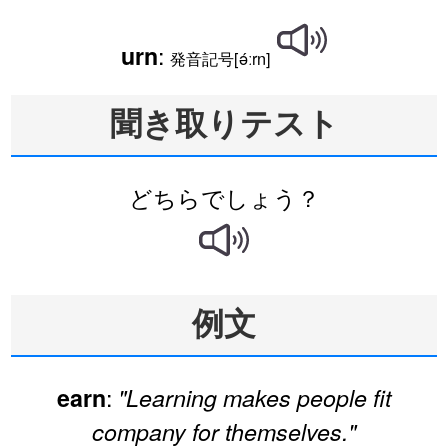
:
urn
発音記号[ə́ːrn]
聞き取りテスト
どちらでしょう？
例文
:
earn
"Learning makes people fit
company for themselves."