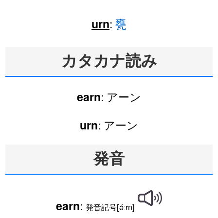
:
甕
urn
カタカナ読み
: アーン
earn
: アーン
urn
発音
:
earn
発音記号[ə́ːrn]