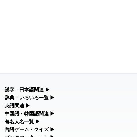
漢字・日本語関連
▶
漢字の読み方検索、手書き入力、書き順練習など、日本語学習に
辞典・いろいろ一覧
▶
役立つツールを集めています。
部首・画数別の漢字一覧、熟語辞典、地名・駅名検索など、各種
英語関連
▶
リファレンスツールです。
カタカナ語・略語の意味検索、発音記号、リスニング練習など英
中国語・韓国語関連
▶
人名漢字辞典 - 読み方検索
語学習ツールです。
中国語のピンイン変換、韓国語の手書き入力など、アジア言語学
有名人名一覧
▶
部首画数別漢字一覧
習ツールです。
手書き漢字入力
海外セレブやスポーツ選手の名前の読み方・発音を確認できま
言語ゲーム・クイズ
▶
カタカナ語の意味・発音・類語辞典
す。
常用漢字一覧
四字熟語パズルや漢字クイズなど、楽しみながら学べるゲームで