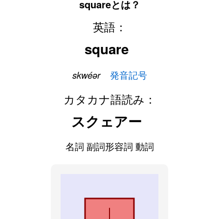
squareとは？
英語：
square
skwéər
発音記号
カタカナ語読み：
スクェアー
名詞 副詞形容詞 動詞