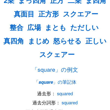
2乗
まっ四角
正方
二乗
ま四角
真面目
正方形
スクエアー
整合
広場
まとも
ただしい
真四角
まじめ
怒らせる
正しい
スクェアー
「square」の例文
「
square
」の筆記体
過去形：
squared
過去分詞形：
squared