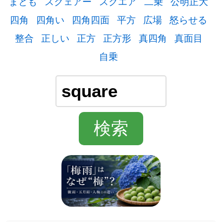
まとも
スクェアー
スクエア
二乗
公明正大
四角
四角い
四角四面
平方
広場
怒らせる
整合
正しい
正方
正方形
真四角
真面目
自乗