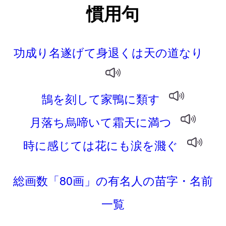
慣用句
功成り名遂げて身退くは天の道なり
鵠を刻して家鴨に類す
月落ち烏啼いて霜天に満つ
時に感じては花にも涙を濺ぐ
総画数「80画」の有名人の苗字・名前
一覧