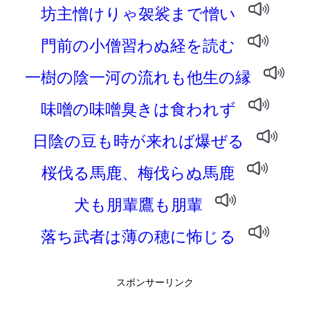
坊主憎けりゃ袈裟まで憎い
門前の小僧習わぬ経を読む
一樹の陰一河の流れも他生の縁
味噌の味噌臭きは食われず
日陰の豆も時が来れば爆ぜる
桜伐る馬鹿、梅伐らぬ馬鹿
犬も朋輩鷹も朋輩
落ち武者は薄の穂に怖じる
スポンサーリンク