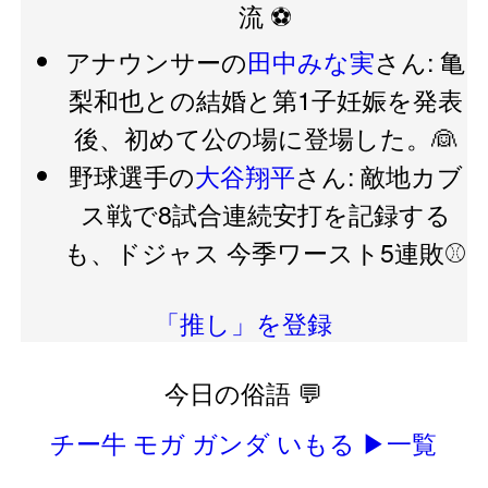
流 ⚽️
アナウンサーの
田中みな実
さん: 亀
梨和也との結婚と第1子妊娠を発表
後、初めて公の場に登場した。👰
野球選手の
大谷翔平
さん: 敵地カブ
ス戦で8試合連続安打を記録する
も、ドジャス 今季ワースト5連敗⚾️
「推し」を登録
今日の俗語 💬
チー牛
モガ
ガンダ
いもる
▶一覧