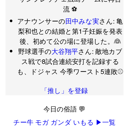
流 ⚽️
アナウンサーの
田中みな実
さん: 亀
梨和也との結婚と第1子妊娠を発表
後、初めて公の場に登場した。👰
野球選手の
大谷翔平
さん: 敵地カブ
ス戦で8試合連続安打を記録する
も、ドジャス 今季ワースト5連敗⚾️
「推し」を登録
今日の俗語 💬
チー牛
モガ
ガンダ
いもる
▶一覧