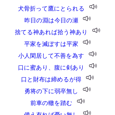
犬骨折って鷹にとられる
昨日の淵は今日の瀬
捨てる神あれば拾う神あり
平家を滅ぼすは平家
小人閑居して不善を為す
口に蜜あり、腹に剣あり
口と財布は締めるが得
勇将の下に弱卒無し
前車の轍を踏む
備え有れば憂い無し