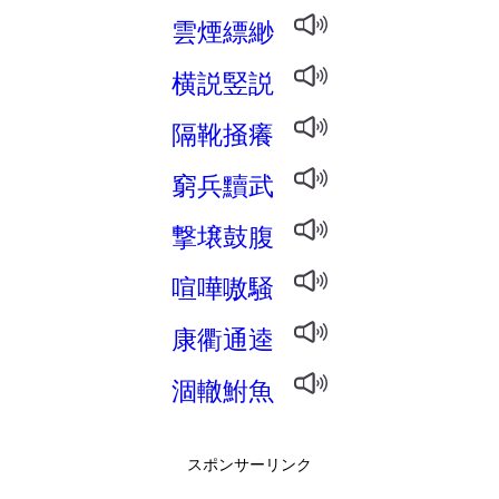
雲煙縹緲
横説竪説
隔靴掻癢
窮兵黷武
撃壌鼓腹
喧嘩嗷騒
康衢通逵
涸轍鮒魚
スポンサーリンク