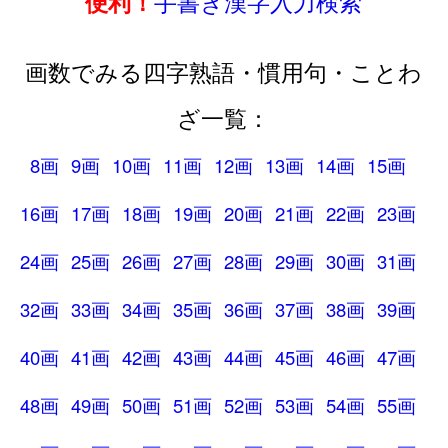
手書き漢字入力検索
便利！
画数でみる四字熟語・慣用句・ことわ
ざ一覧：
8画
9画
10画
11画
12画
13画
14画
15画
16画
17画
18画
19画
20画
21画
22画
23画
24画
25画
26画
27画
28画
29画
30画
31画
32画
33画
34画
35画
36画
37画
38画
39画
40画
41画
42画
43画
44画
45画
46画
47画
48画
49画
50画
51画
52画
53画
54画
55画