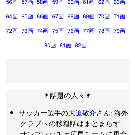
56画
57画
58画
59画
60画
61画
62画
63画
64画
65画
66画
67画
68画
69画
70画
71画
72画
73画
74画
75画
76画
77画
78画
79画
80画
81画
82画
👨話題の人々👩
サッカー選手の
大迫敬介
さん: 海外
クラブへの移籍話はまとまらず、
サンフレッチェ広島チームに再合