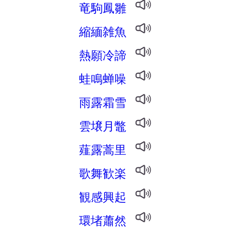
竜駒鳳雛
縮緬雑魚
熱願冷諦
蛙鳴蝉噪
雨露霜雪
雲壌月鼈
薤露蒿里
歌舞歓楽
観感興起
環堵蕭然