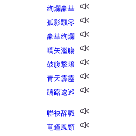
絢爛豪華
孤影飄零
豪華絢爛
嚆矢濫觴
鼓腹撃壌
青天霹靂
躊躇逡巡
聯袂辞職
竜瞳鳳頸