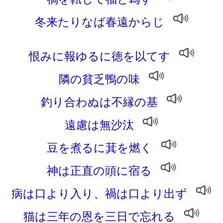
冬来たりなば春遠からじ
恨みに報ゆるに徳を以てす
隣の貧乏鴨の味
釣り合わぬは不縁の基
遠慮は無沙汰
豆を煮るに萁を燃く
神は正直の頭に宿る
病は口より入り、禍は口より出ず
猫は三年の恩を三日で忘れる