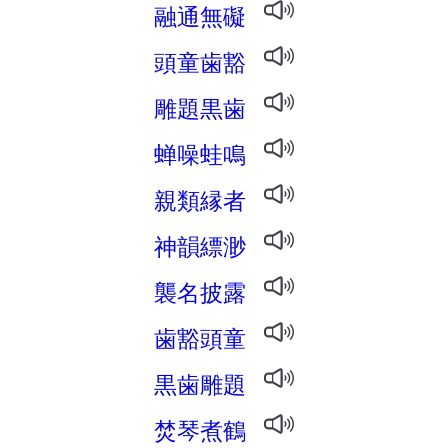
融通無礙
頭童歯豁
雕題黒歯
蝉噪蛙鳴
親類縁者
神韻縹渺
襲名披露
歯豁頭童
黒歯雕題
焚琴煮鶴