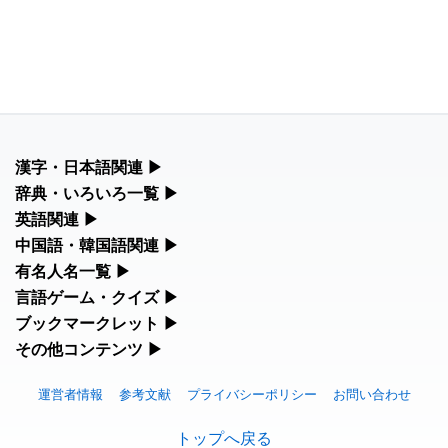
漢字・日本語関連
▶
漢字の読み方検索、手書き入力、書き順練習など、日本語学習に
辞典・いろいろ一覧
▶
役立つツールを集めています。
部首・画数別の漢字一覧、熟語辞典、地名・駅名検索など、各種
英語関連
▶
リファレンスツールです。
カタカナ語・略語の意味検索、発音記号、リスニング練習など英
中国語・韓国語関連
▶
人名漢字辞典 - 読み方検索
語学習ツールです。
中国語のピンイン変換、韓国語の手書き入力など、アジア言語学
有名人名一覧
▶
部首画数別漢字一覧
習ツールです。
手書き漢字入力
海外セレブやスポーツ選手の名前の読み方・発音を確認できま
言語ゲーム・クイズ
▶
カタカナ語の意味・発音・類語辞典
す。
常用漢字一覧
四字熟語パズルや漢字クイズなど、楽しみながら学べるゲームで
ブックマークレット
▶
手書き中国語入力 変換ツール
漢字の書き方・書き順 書き取り練習帳
す。
英語の発音記号一覧
ブラウザに登録して、どのサイトからでも漢字や英語を検索でき
その他コンテンツ
▶
海外有名人の苗字・名前一覧と発音 🔊
人名用漢字一覧
る便利ツールです。
ピンイン一覧表
絵文字の意味、特殊記号の読み方など、その他の便利ツールで
ひらがなの書き方・書き順
漢字ゲーム一覧
英単語リスニングテスト
す。
プレミアリーグ選手名一覧
運営者情報
参考文献
プライバシーポリシー
お問い合わせ
画数別なまえ漢字一覧
漢字読み方検索ブックマークレット
韓国語手書き入力
カタカナの書き方・書き順
有名人名前読みクイズ（毎日更新）
イメージ化する英単語の覚え方
絵文字の意味と使い方
トップへ戻る
WEリーグ選手名一覧
名前イメージイラスト一覧
英語・カタカナ語意味検索ブックマークレット