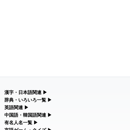
漢字・日本語関連
▶
漢字の読み方検索、手書き入力、書き順練習など、日本語学習に
辞典・いろいろ一覧
▶
役立つツールを集めています。
部首・画数別の漢字一覧、熟語辞典、地名・駅名検索など、各種
英語関連
▶
リファレンスツールです。
カタカナ語・略語の意味検索、発音記号、リスニング練習など英
中国語・韓国語関連
▶
人名漢字辞典 - 読み方検索
語学習ツールです。
中国語のピンイン変換、韓国語の手書き入力など、アジア言語学
有名人名一覧
▶
部首画数別漢字一覧
習ツールです。
手書き漢字入力
海外セレブやスポーツ選手の名前の読み方・発音を確認できま
言語ゲーム・クイズ
▶