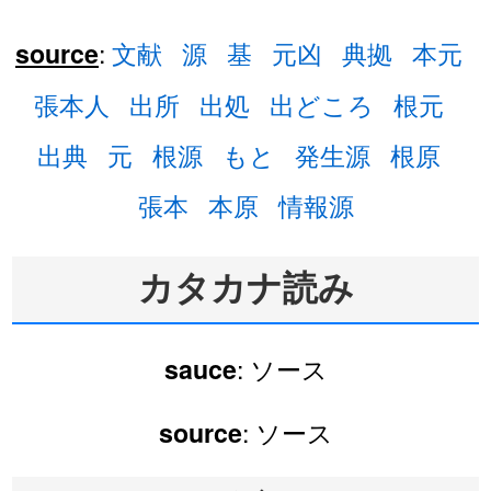
:
文献
源
基
元凶
典拠
本元
source
張本人
出所
出処
出どころ
根元
出典
元
根源
もと
発生源
根原
張本
本原
情報源
カタカナ読み
: ソース
sauce
: ソース
source