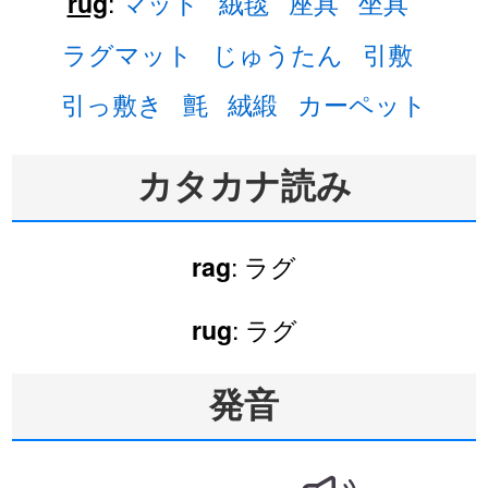
:
マット
絨毯
座具
坐具
rug
ラグマット
じゅうたん
引敷
引っ敷き
氈
絨緞
カーペット
カタカナ読み
: ラグ
rag
: ラグ
rug
発音