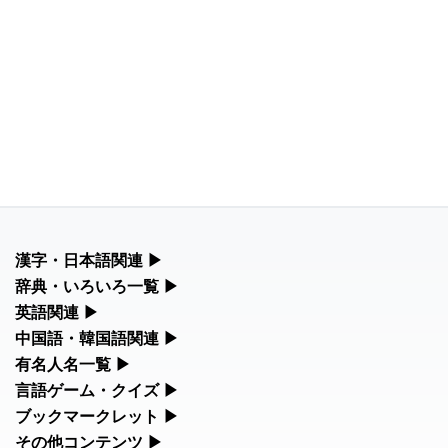
漢字・日本語関連
▶
漢字の読み方検索、手書き入力、書き順練習など、日本語学習に
辞典・いろいろ一覧
▶
役立つツールを集めています。
部首・画数別の漢字一覧、熟語辞典、地名・駅名検索など、各種
英語関連
▶
リファレンスツールです。
カタカナ語・略語の意味検索、発音記号、リスニング練習など英
中国語・韓国語関連
▶
人名漢字辞典 - 読み方検索
語学習ツールです。
中国語のピンイン変換、韓国語の手書き入力など、アジア言語学
有名人名一覧
▶
部首画数別漢字一覧
習ツールです。
手書き漢字入力
海外セレブやスポーツ選手の名前の読み方・発音を確認できま
言語ゲーム・クイズ
▶
カタカナ語の意味・発音・類語辞典
す。
常用漢字一覧
四字熟語パズルや漢字クイズなど、楽しみながら学べるゲームで
ブックマークレット
▶
手書き中国語入力 変換ツール
漢字の書き方・書き順 書き取り練習帳
す。
英語の発音記号一覧
ブラウザに登録して、どのサイトからでも漢字や英語を検索でき
その他コンテンツ
▶
海外有名人の苗字・名前一覧と発音 🔊