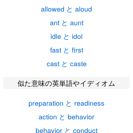
allowed と aloud
ant と aunt
idle と idol
fast と first
cast と caste
似た意味の英単語やイディオム
preparation と readiness
action と behavior
behavior と conduct