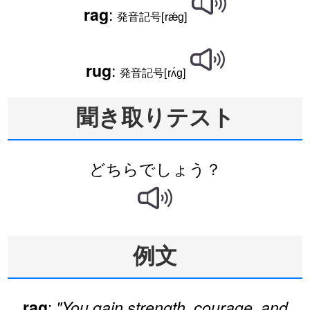
:
rag
発音記号[rǽɡ]
:
rug
発音記号[rʌ́ɡ]
聞き取りテスト
どちらでしょう？
例文
:
rag
"You gain strength, courage, and