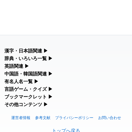
漢字・日本語関連
▶
漢字の読み方検索、手書き入力、書き順練習など、日本語学習に
辞典・いろいろ一覧
▶
役立つツールを集めています。
部首・画数別の漢字一覧、熟語辞典、地名・駅名検索など、各種
英語関連
▶
リファレンスツールです。
カタカナ語・略語の意味検索、発音記号、リスニング練習など英
中国語・韓国語関連
▶
人名漢字辞典 - 読み方検索
語学習ツールです。
中国語のピンイン変換、韓国語の手書き入力など、アジア言語学
有名人名一覧
▶
部首画数別漢字一覧
習ツールです。
手書き漢字入力
海外セレブやスポーツ選手の名前の読み方・発音を確認できま
言語ゲーム・クイズ
▶
カタカナ語の意味・発音・類語辞典
す。
常用漢字一覧
四字熟語パズルや漢字クイズなど、楽しみながら学べるゲームで
ブックマークレット
▶
手書き中国語入力 変換ツール
漢字の書き方・書き順 書き取り練習帳
す。
英語の発音記号一覧
ブラウザに登録して、どのサイトからでも漢字や英語を検索でき
その他コンテンツ
▶
海外有名人の苗字・名前一覧と発音 🔊
人名用漢字一覧
る便利ツールです。
ピンイン一覧表
絵文字の意味、特殊記号の読み方など、その他の便利ツールで
ひらがなの書き方・書き順
漢字ゲーム一覧
英単語リスニングテスト
す。
プレミアリーグ選手名一覧
運営者情報
参考文献
プライバシーポリシー
お問い合わせ
画数別なまえ漢字一覧
漢字読み方検索ブックマークレット
韓国語手書き入力
カタカナの書き方・書き順
有名人名前読みクイズ（毎日更新）
イメージ化する英単語の覚え方
絵文字の意味と使い方
トップへ戻る
WEリーグ選手名一覧