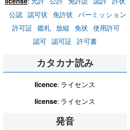
:
允許
公許
免許証
認許
許状
license
公認
認可状
免許状
パーミッション
許可証
鑑札
放縦
免状
使用許可
認可
認可証
許可書
カタカナ読み
: ライセンス
licence
: ライセンス
license
発音