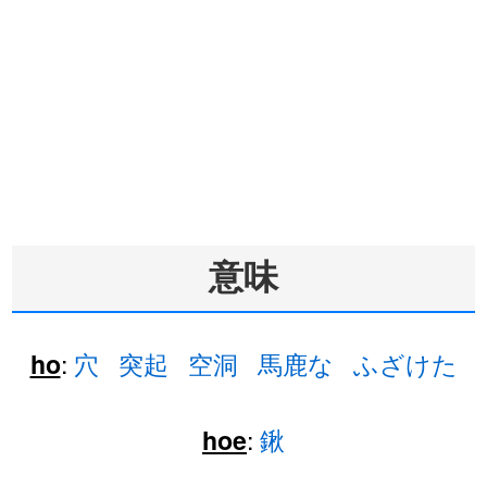
意味
:
穴
突起
空洞
馬鹿な
ふざけた
ho
:
鍬
hoe