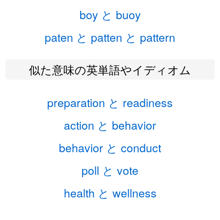
boy と buoy
paten と patten と pattern
似た意味の英単語やイディオム
preparation と readiness
action と behavior
behavior と conduct
poll と vote
health と wellness