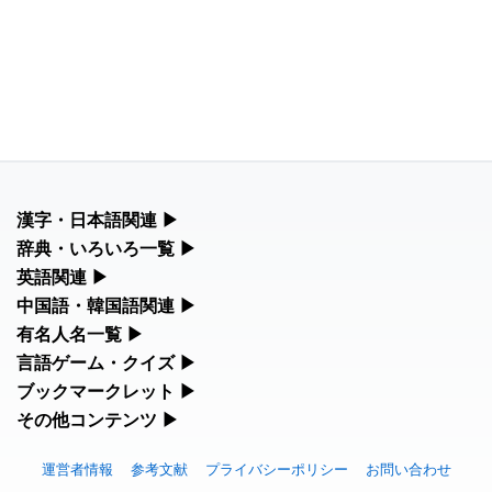
漢字・日本語関連
▶
漢字の読み方検索、手書き入力、書き順練習など、日本語学習に
辞典・いろいろ一覧
▶
役立つツールを集めています。
部首・画数別の漢字一覧、熟語辞典、地名・駅名検索など、各種
英語関連
▶
リファレンスツールです。
カタカナ語・略語の意味検索、発音記号、リスニング練習など英
中国語・韓国語関連
▶
人名漢字辞典 - 読み方検索
語学習ツールです。
中国語のピンイン変換、韓国語の手書き入力など、アジア言語学
有名人名一覧
▶
部首画数別漢字一覧
習ツールです。
手書き漢字入力
海外セレブやスポーツ選手の名前の読み方・発音を確認できま
言語ゲーム・クイズ
▶
カタカナ語の意味・発音・類語辞典
す。
常用漢字一覧
四字熟語パズルや漢字クイズなど、楽しみながら学べるゲームで
ブックマークレット
▶
手書き中国語入力 変換ツール
漢字の書き方・書き順 書き取り練習帳
す。
英語の発音記号一覧
ブラウザに登録して、どのサイトからでも漢字や英語を検索でき
その他コンテンツ
▶
海外有名人の苗字・名前一覧と発音 🔊
人名用漢字一覧
る便利ツールです。
ピンイン一覧表
絵文字の意味、特殊記号の読み方など、その他の便利ツールで
ひらがなの書き方・書き順
漢字ゲーム一覧
英単語リスニングテスト
す。
プレミアリーグ選手名一覧
運営者情報
参考文献
プライバシーポリシー
お問い合わせ
画数別なまえ漢字一覧
漢字読み方検索ブックマークレット
韓国語手書き入力