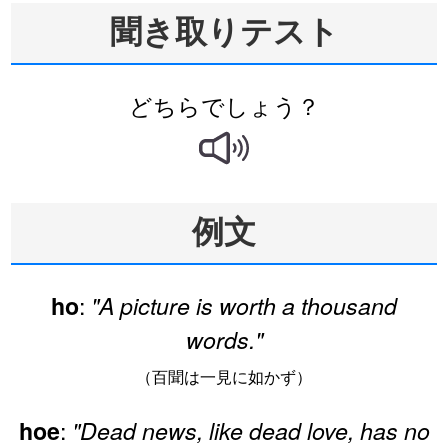
聞き取りテスト
どちらでしょう？
例文
:
ho
"A picture is worth a thousand
words."
（百聞は一見に如かず）
:
hoe
"Dead news, like dead love, has no