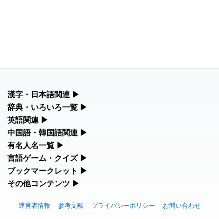
漢字・日本語関連
▶
漢字の読み方検索、手書き入力、書き順練習など、日本語学習に
辞典・いろいろ一覧
▶
役立つツールを集めています。
部首・画数別の漢字一覧、熟語辞典、地名・駅名検索など、各種
英語関連
▶
リファレンスツールです。
カタカナ語・略語の意味検索、発音記号、リスニング練習など英
中国語・韓国語関連
▶
人名漢字辞典 - 読み方検索
語学習ツールです。
中国語のピンイン変換、韓国語の手書き入力など、アジア言語学
有名人名一覧
▶
部首画数別漢字一覧
習ツールです。
手書き漢字入力
海外セレブやスポーツ選手の名前の読み方・発音を確認できま
言語ゲーム・クイズ
▶
カタカナ語の意味・発音・類語辞典
す。
常用漢字一覧
四字熟語パズルや漢字クイズなど、楽しみながら学べるゲームで
ブックマークレット
▶
手書き中国語入力 変換ツール
漢字の書き方・書き順 書き取り練習帳
す。
英語の発音記号一覧
ブラウザに登録して、どのサイトからでも漢字や英語を検索でき
その他コンテンツ
▶
海外有名人の苗字・名前一覧と発音 🔊
人名用漢字一覧
る便利ツールです。
ピンイン一覧表
絵文字の意味、特殊記号の読み方など、その他の便利ツールで
ひらがなの書き方・書き順
漢字ゲーム一覧
英単語リスニングテスト
す。
プレミアリーグ選手名一覧
運営者情報
参考文献
プライバシーポリシー
お問い合わせ
画数別なまえ漢字一覧
漢字読み方検索ブックマークレット
韓国語手書き入力
カタカナの書き方・書き順
有名人名前読みクイズ（毎日更新）