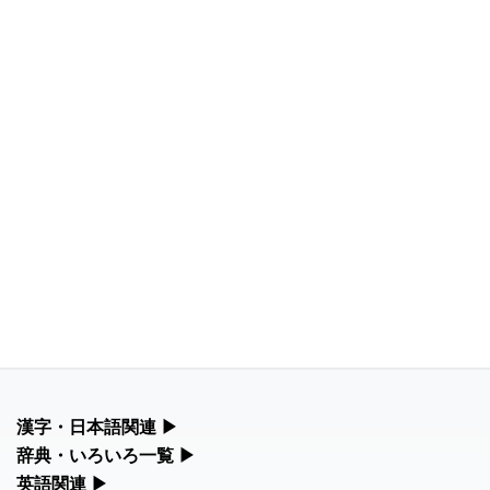
漢字・日本語関連
▶
漢字の読み方検索、手書き入力、書き順練習など、日本語学習に
辞典・いろいろ一覧
▶
役立つツールを集めています。
部首・画数別の漢字一覧、熟語辞典、地名・駅名検索など、各種
英語関連
▶