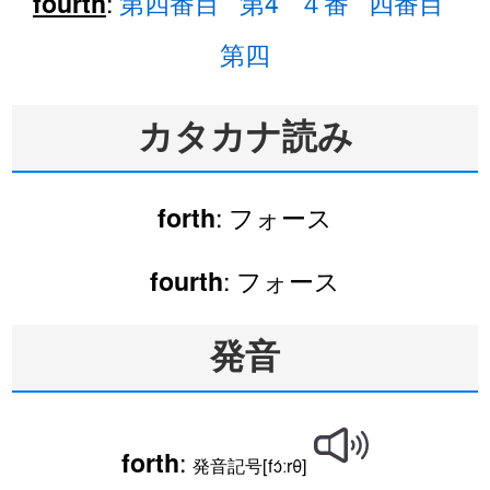
:
第四番目
第4
４番
四番目
fourth
第四
カタカナ読み
: フォース
forth
: フォース
fourth
発音
:
forth
発音記号[fɔ́ːrθ]