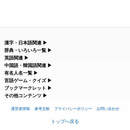
漢字・日本語関連
▶
漢字の読み方検索、手書き入力、書き順練習など、日本語学習に
辞典・いろいろ一覧
▶
役立つツールを集めています。
部首・画数別の漢字一覧、熟語辞典、地名・駅名検索など、各種
英語関連
▶
リファレンスツールです。
カタカナ語・略語の意味検索、発音記号、リスニング練習など英
中国語・韓国語関連
▶
人名漢字辞典 - 読み方検索
語学習ツールです。
中国語のピンイン変換、韓国語の手書き入力など、アジア言語学
有名人名一覧
▶
部首画数別漢字一覧
習ツールです。
手書き漢字入力
海外セレブやスポーツ選手の名前の読み方・発音を確認できま
言語ゲーム・クイズ
▶
カタカナ語の意味・発音・類語辞典
す。
常用漢字一覧
四字熟語パズルや漢字クイズなど、楽しみながら学べるゲームで
ブックマークレット
▶
手書き中国語入力 変換ツール
漢字の書き方・書き順 書き取り練習帳
す。
英語の発音記号一覧
ブラウザに登録して、どのサイトからでも漢字や英語を検索でき
その他コンテンツ
▶
海外有名人の苗字・名前一覧と発音 🔊
人名用漢字一覧
る便利ツールです。
ピンイン一覧表
絵文字の意味、特殊記号の読み方など、その他の便利ツールで
ひらがなの書き方・書き順
漢字ゲーム一覧
英単語リスニングテスト
す。
プレミアリーグ選手名一覧
運営者情報
参考文献
プライバシーポリシー
お問い合わせ
画数別なまえ漢字一覧
漢字読み方検索ブックマークレット
韓国語手書き入力
カタカナの書き方・書き順
有名人名前読みクイズ（毎日更新）
イメージ化する英単語の覚え方
絵文字の意味と使い方
トップへ戻る
WEリーグ選手名一覧
名前イメージイラスト一覧
英語・カタカナ語意味検索ブックマークレット
外国語翻訳ツール
スラングの意味・語源・例文・英語・類語・反対語辞書
四字熟語デイリー穴埋めクイズ（毎日更新）