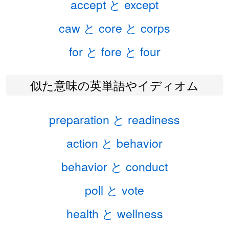
accept と except
caw と core と corps
for と fore と four
似た意味の英単語やイディオム
preparation と readiness
action と behavior
behavior と conduct
poll と vote
health と wellness