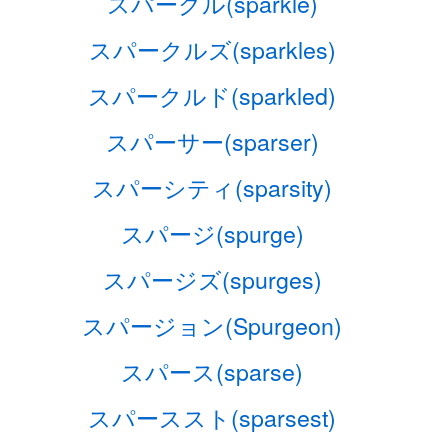
スパークル(sparkle)
スパークルズ(sparkles)
スパークルド(sparkled)
スパーサー(sparser)
スパーシティ(sparsity)
スパージ(spurge)
スパージズ(spurges)
スパージョン(Spurgeon)
スパース(sparse)
スパーススト(sparsest)