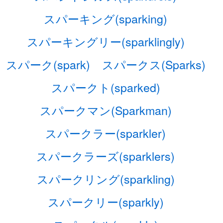
スパーキング(sparking)
スパーキングリー(sparklingly)
スパーク(spark)
スパークス(Sparks)
スパークト(sparked)
スパークマン(Sparkman)
スパークラー(sparkler)
スパークラーズ(sparklers)
スパークリング(sparkling)
スパークリー(sparkly)