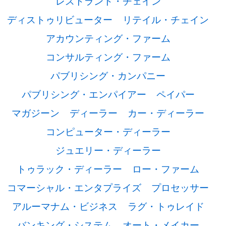
レストラント・チェイン
ディストゥリビューター
リテイル・チェイン
アカウンティング・ファーム
コンサルティング・ファーム
パブリシング・カンパニー
パブリシング・エンパイアー
ペイパー
マガジーン
ディーラー
カー・ディーラー
コンピューター・ディーラー
ジュエリー・ディーラー
トゥラック・ディーラー
ロー・ファーム
コマーシャル・エンタプライズ
プロセッサー
アルーマナム・ビジネス
ラグ・トゥレイド
バンキング・システム
オート・メイカー