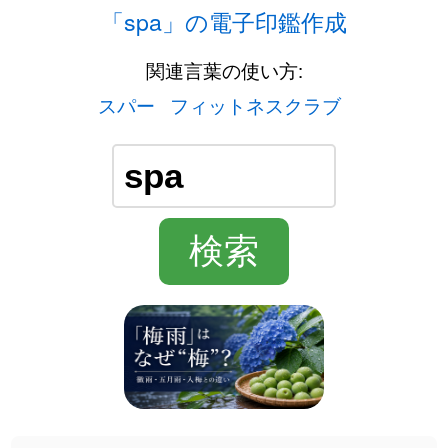
「spa」の電子印鑑作成
関連言葉の使い方:
スパー
フィットネスクラブ