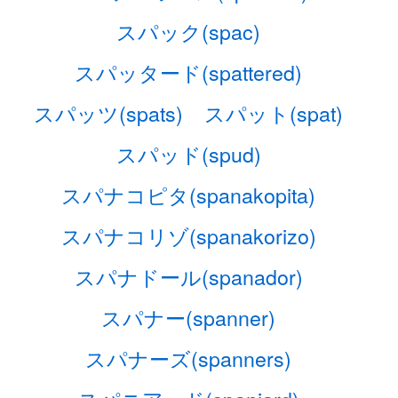
スパック(spac)
スパッタード(spattered)
スパッツ(spats)
スパット(spat)
スパッド(spud)
スパナコピタ(spanakopita)
スパナコリゾ(spanakorizo)
スパナドール(spanador)
スパナー(spanner)
スパナーズ(spanners)