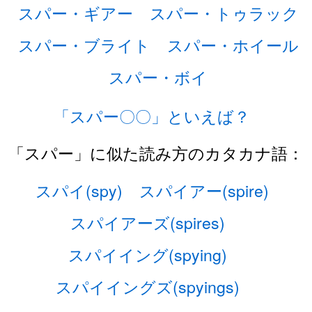
スパー・ギアー
スパー・トゥラック
スパー・ブライト
スパー・ホイール
スパー・ボイ
「スパー〇〇」といえば？
「スパー」に似た読み方のカタカナ語：
スパイ(spy)
スパイアー(spire)
スパイアーズ(spires)
スパイイング(spying)
スパイイングズ(spyings)