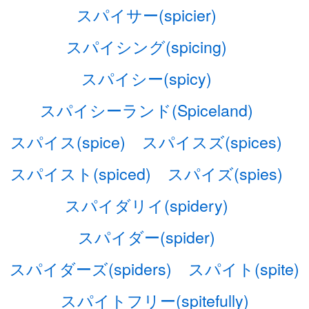
スパイサー(spicier)
スパイシング(spicing)
スパイシー(spicy)
スパイシーランド(Spiceland)
スパイス(spice)
スパイスズ(spices)
スパイスト(spiced)
スパイズ(spies)
スパイダリイ(spidery)
スパイダー(spider)
スパイダーズ(spiders)
スパイト(spite)
スパイトフリー(spitefully)