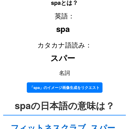
spaとは？
英語：
spa
カタカナ語読み：
スパー
名詞
「spa」のイメージ画像生成をリクエスト
spaの日本語の意味は？
フィットネスクラブ
スパー