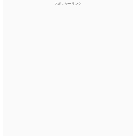
スポンサーリンク