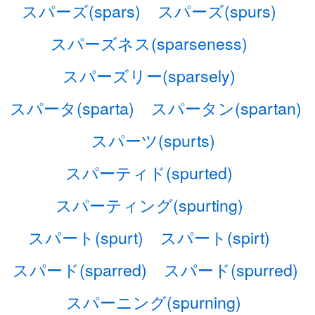
スパーズ(spars)
スパーズ(spurs)
スパーズネス(sparseness)
スパーズリー(sparsely)
スパータ(sparta)
スパータン(spartan)
スパーツ(spurts)
スパーティド(spurted)
スパーティング(spurting)
スパート(spurt)
スパート(spirt)
スパード(sparred)
スパード(spurred)
スパーニング(spurning)