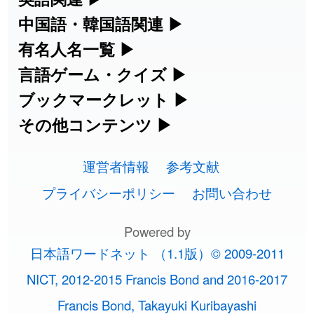
2026-08-06
「
下取
」のイメージを追加しました
User feedback
集めています。
名・駅名検索など、各種リファレンスツ
カタカナ語・略語の意味検索、発音記
中国語・韓国語関連
▶
ールです。
2026-08-06
「
無性
」のイメージを追加しました
User feedback
号、リスニング練習など英語学習ツール
中国語のピンイン変換、韓国語の手書き
有名人名一覧
▶
人名漢字辞典 - 読み方検索
です。
入力など、アジア言語学習ツールです。
海外セレブやスポーツ選手の名前の読み
言語ゲーム・クイズ
▶
2026-08-06
「
黃
」のイメージを追加しました
User feedback
部首画数別漢字一覧
手書き漢字入力
方・発音を確認できます。
四字熟語パズルや漢字クイズなど、楽し
ブックマークレット
▶
カタカナ語の意味・発音・類語辞典
手書き中国語入力 変換ツール
2026-08-06
「
截
」のイメージを追加しました
User feedback
常用漢字一覧
みながら学べるゲームです。
ブラウザに登録して、どのサイトからで
その他コンテンツ
▶
漢字の書き方・書き順 書き取り練習
海外有名人の苗字・名前一覧と発音
2026-08-06
英語の発音記号一覧
「
発売
」のイメージを追加しました
User feedback
ピンイン一覧表
も漢字や英語を検索できる便利ツールで
絵文字の意味、特殊記号の読み方など、
人名用漢字一覧
漢字ゲーム一覧
帳
🔊
す。
運営者情報
参考文献
その他の便利ツールです。
2026-08-06
「
大筋
」のイメージを追加しました
User feedback
英単語リスニングテスト
韓国語手書き入力
画数別なまえ漢字一覧
有名人名前読みクイズ（毎日更新）
プライバシーポリシー
お問い合わせ
ひらがなの書き方・書き順
プレミアリーグ選手名一覧
漢字読み方検索ブックマークレット
絵文字の意味と使い方
2026-08-06
「
翌朝
」のイメージを追加しました
User feedback
イメージ化する英単語の覚え方
外国語翻訳ツール
名前イメージイラスト一覧
Powered by
四字熟語デイリー穴埋めクイズ（毎日
カタカナの書き方・書き順
WEリーグ選手名一覧
2026-08-06
「
先行
」のイメージを追加しました
User feedback
英語・カタカナ語意味検索ブックマー
トレンドワード・イメージギャラリ
日本語ワードネット （1.1版）© 2009-2011
英語の意味・発音の違い
更新）
クレット
2026-08-06
イメージ・印象から漢字や熟語を探す
「
語弊
」のイメージを追加しました
User feedback
ー
スラングの意味・語源・例文・英語・
東京オリンピック選手名一覧
NICT, 2012-2015 Francis Bond and 2016-2017
略語の正式名称・意味・発音辞典
四字熟語パズルゲーム
類語・反対語辞書
2026-08-06
「
研究熱心
」のイメージを追加しまし
User
Francis Bond, Takayuki Kuribayashi
特殊文字・記号検索ブックマークレッ
画数別名前・地名一覧
手書き記号入力