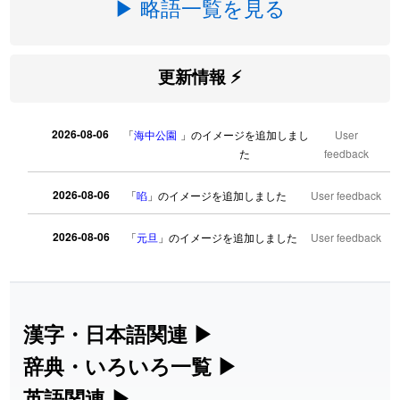
▶ 略語一覧を見る
更新情報 ⚡
2026-08-06
「
海中公園
」のイメージを追加しまし
User
た
feedback
2026-08-06
「
啗
」のイメージを追加しました
User feedback
2026-08-06
「
元旦
」のイメージを追加しました
User feedback
2026-08-06
「
矛
」のイメージを追加しました
User feedback
2026-08-06
「
旅行客
」のイメージを追加しました
User feedback
漢字・日本語関連
▶
漢字の読み方検索、手書き入力、書き順
辞典・いろいろ一覧
▶
2026-08-06
「
胆石
」のイメージを追加しました
User feedback
練習など、日本語学習に役立つツールを
部首・画数別の漢字一覧、熟語辞典、地
英語関連
▶