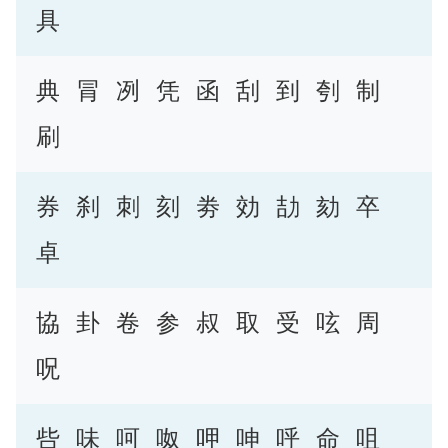
具
典
冐
冽
凭
函
刮
到
刳
制
刷
券
刹
刺
刻
劵
効
劼
劾
卒
卓
協
卦
卷
参
叔
取
受
呟
周
呪
呰
味
呵
呶
呷
呻
呼
命
咀