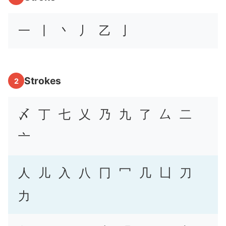
一
丨
丶
丿
乙
亅
Strokes
2
〆
丁
七
乂
乃
九
了
厶
二
亠
人
儿
入
八
冂
冖
几
凵
刀
力