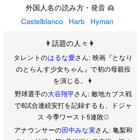
外国人名の読み方・発音 👱
Castelblanco
Harb
Hyman
👨話題の人々👩
タレントの
はるな愛
さん: 映画『となり
のとらんす少女ちゃん』で初の母親役
を演じる。👩
野球選手の
大谷翔平
さん: 敵地カブス戦
で8試合連続安打を記録するも、ドジャ
ス 今季ワースト5連敗⚾️
アナウンサーの
田中みな実
さん: 亀梨和