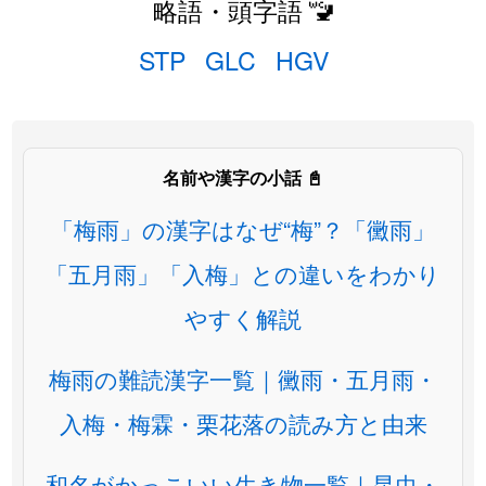
略語・頭字語 🚾
STP
GLC
HGV
名前や漢字の小話 📓
「梅雨」の漢字はなぜ“梅”？「黴雨」
「五月雨」「入梅」との違いをわかり
やすく解説
梅雨の難読漢字一覧｜黴雨・五月雨・
入梅・梅霖・栗花落の読み方と由来
和名がかっこいい生き物一覧｜昆虫・