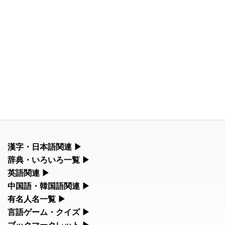
漢字・日本語関連
▶
漢字の読み方検索、手書き入力、書き順練習など、日本語学習に
辞典・いろいろ一覧
▶
役立つツールを集めています。
部首・画数別の漢字一覧、熟語辞典、地名・駅名検索など、各種
英語関連
▶
リファレンスツールです。
カタカナ語・略語の意味検索、発音記号、リスニング練習など英
中国語・韓国語関連
▶
人名漢字辞典 - 読み方検索
語学習ツールです。
中国語のピンイン変換、韓国語の手書き入力など、アジア言語学
有名人名一覧
▶
部首画数別漢字一覧
習ツールです。
手書き漢字入力
海外セレブやスポーツ選手の名前の読み方・発音を確認できま
言語ゲーム・クイズ
▶
カタカナ語の意味・発音・類語辞典
す。
常用漢字一覧
四字熟語パズルや漢字クイズなど、楽しみながら学べるゲームで
ブックマークレット
▶