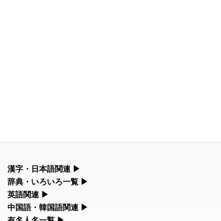
漢字・日本語関連
▶
漢字の読み方検索、手書き入力、書き順練習など、日本語学習に
辞典・いろいろ一覧
▶
役立つツールを集めています。
部首・画数別の漢字一覧、熟語辞典、地名・駅名検索など、各種
英語関連
▶
リファレンスツールです。
カタカナ語・略語の意味検索、発音記号、リスニング練習など英
中国語・韓国語関連
▶
人名漢字辞典 - 読み方検索
語学習ツールです。
中国語のピンイン変換、韓国語の手書き入力など、アジア言語学
有名人名一覧
▶
部首画数別漢字一覧