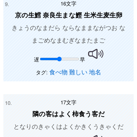
16文字
京の生鱈 奈良生まな鰹 生米生麦生卵
きょうのなまだら ならなままながつお な
まごめなまむぎなまたまご
遅
早
食べ物
難しい
地名
タグ:
17文字
隣の客はよく柿食う客だ
となりのきゃくはよくかきくうきゃくだ