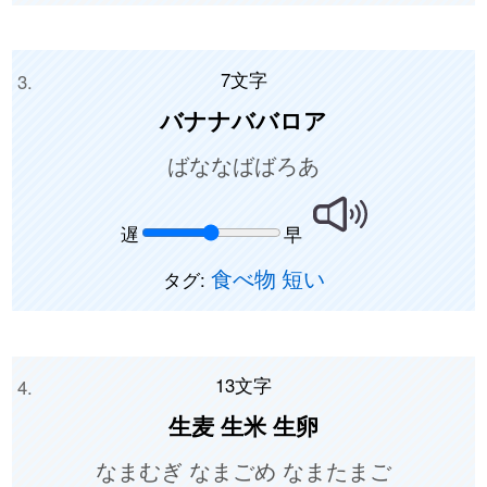
7文字
バナナババロア
ばななばばろあ
遅
早
食べ物
短い
タグ:
13文字
生麦 生米 生卵
なまむぎ なまごめ なまたまご