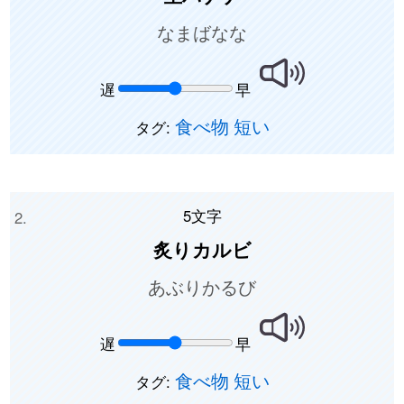
なまばなな
遅
早
食べ物
短い
タグ:
5文字
炙りカルビ
あぶりかるび
遅
早
食べ物
短い
タグ: