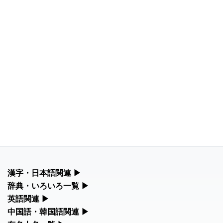
漢字・日本語関連
▶
漢字の読み方検索、手書き入力、書き順練習など、日本語学習に
辞典・いろいろ一覧
▶
役立つツールを集めています。
部首・画数別の漢字一覧、熟語辞典、地名・駅名検索など、各種
英語関連
▶
リファレンスツールです。
カタカナ語・略語の意味検索、発音記号、リスニング練習など英
中国語・韓国語関連
▶
人名漢字辞典 - 読み方検索
語学習ツールです。
中国語のピンイン変換、韓国語の手書き入力など、アジア言語学