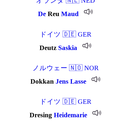
オランダ 🇳🇱 NED
De
Reu
Maud
ドイツ 🇩🇪 GER
Deutz
Saskia
ノルウェー 🇳🇴 NOR
Dokkan
Jens
Lasse
ドイツ 🇩🇪 GER
Dresing
Heidemarie