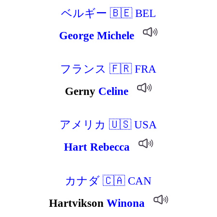
ベルギー 🇧🇪 BEL
George
Michele
フランス 🇫🇷 FRA
Gerny
Celine
アメリカ 🇺🇸 USA
Hart
Rebecca
カナダ 🇨🇦 CAN
Hartvikson
Winona