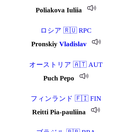
Poliakova Iuliia
ロシア 🇷🇺 RPC
Pronskiy
Vladislav
オーストリア 🇦🇹 AUT
Puch Pepo
フィンランド 🇫🇮 FIN
Reitti Pia-pauliina