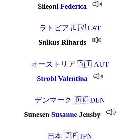
Sileoni
Federica
ラトビア 🇱🇻 LAT
Snikus Rihards
オーストリア 🇦🇹 AUT
Strobl
Valentina
デンマーク 🇩🇰 DEN
Sunesen
Susanne
Jensby
日本 🇯🇵 JPN