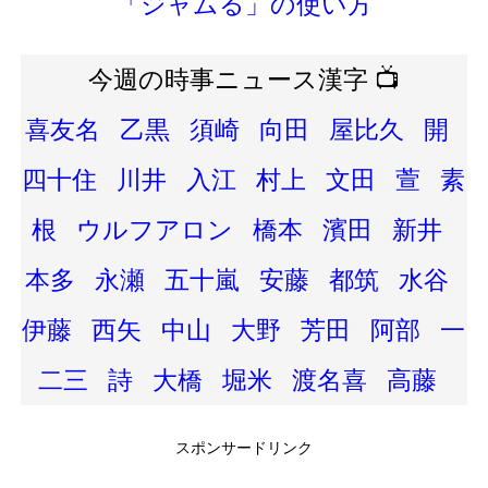
「ジャムる」の使い方
今週の時事ニュース漢字 📺
喜友名
乙黒
須崎
向田
屋比久
開
四十住
川井
入江
村上
文田
萱
素
根
ウルフアロン
橋本
濱田
新井
本多
永瀬
五十嵐
安藤
都筑
水谷
伊藤
西矢
中山
大野
芳田
阿部
一
二三
詩
大橋
堀米
渡名喜
高藤
スポンサードリンク