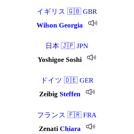
イギリス 🇬🇧 GBR
Wilson
Georgia
日本 🇯🇵 JPN
Yoshigoe Soshi
ドイツ 🇩🇪 GER
Zeibig
Steffen
フランス 🇫🇷 FRA
Zenati
Chiara