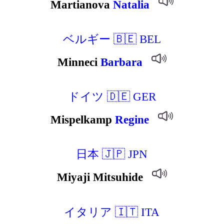
Martianova
Natalia
ベルギー 🇧🇪 BEL
Minneci
Barbara
ドイツ 🇩🇪 GER
Mispelkamp
Regine
日本 🇯🇵 JPN
Miyaji Mitsuhide
イタリア 🇮🇹 ITA