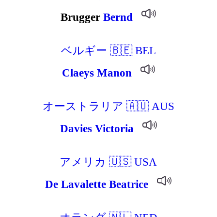
Brugger
Bernd
ベルギー 🇧🇪 BEL
Claeys
Manon
オーストラリア 🇦🇺 AUS
Davies
Victoria
アメリカ 🇺🇸 USA
De
Lavalette
Beatrice