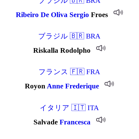
ブラジル 🇧🇷 BRA
Ribeiro
De
Oliva
Sergio
Froes
ブラジル 🇧🇷 BRA
Riskalla Rodolpho
フランス 🇫🇷 FRA
Royon
Anne
Frederique
イタリア 🇮🇹 ITA
Salvade
Francesca