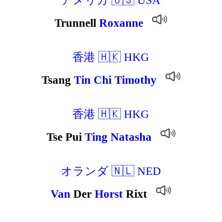
Trunnell
Roxanne
香港 🇭🇰 HKG
Tsang
Tin
Chi
Timothy
香港 🇭🇰 HKG
Tse Pui
Ting
Natasha
オランダ 🇳🇱 NED
Van
Der
Horst
Rixt