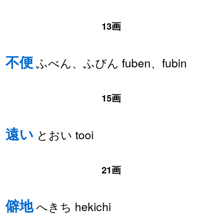
13画
不便
ふべん、ふびん fuben、fubin
15画
遠い
とおい tooi
21画
僻地
へきち hekichi