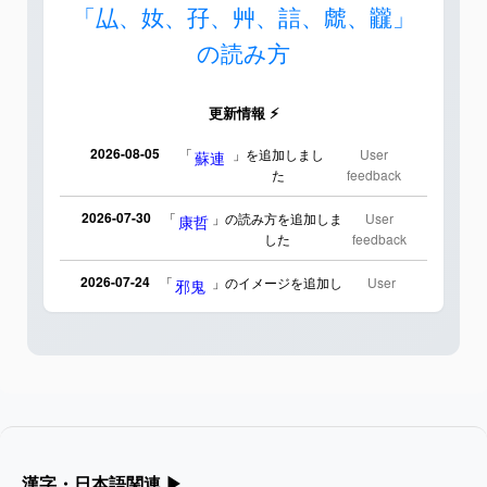
「厸、奻、孖、艸、誩、虤、龖」
の読み方
更新情報 ⚡
2026-08-05
「
」を追加しまし
User
蘇連
た
feedback
2026-07-30
「
」の読み方を追加しま
User
康哲
した
feedback
2026-07-24
「
」のイメージを追加し
User
邪鬼
ました
feedback
2026-07-24
「
」のイメージを追加し
User
二匹
ました
feedback
2026-07-24
「
」のイメージを追加しま
User
貮
した
feedback
2026-07-24
「
」のイメージを追加し
User
誤算
漢字・日本語関連
▶