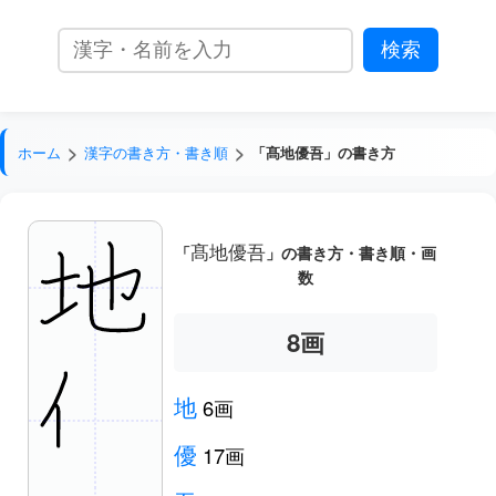
ホーム
漢字の書き方・書き順
「髙地優吾」の書き方
髙地優吾
「
」の書き方・書き順・画
数
9
画
地
6画
優
17画