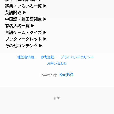
ました
feedback
漢字の読み方検索、手書き入力、書き順練習など、日本語学習に
辞典・いろいろ一覧
▶
役立つツールを集めています。
部首・画数別の漢字一覧、熟語辞典、地名・駅名検索など、各種
英語関連
▶
2026-07-24
「
」のイメージを追加し
User
堅牢
リファレンスツールです。
ました
feedback
カタカナ語・略語の意味検索、発音記号、リスニング練習など英
中国語・韓国語関連
▶
人名漢字辞典 - 読み方検索
語学習ツールです。
中国語のピンイン変換、韓国語の手書き入力など、アジア言語学
有名人名一覧
▶
部首画数別漢字一覧
2026-07-24
「
」のイメージを追加しま
User
睦
習ツールです。
海外セレブやスポーツ選手の名前の読み方・発音を確認できま
言語ゲーム・クイズ
▶
した
feedback
カタカナ語の意味・発音・類語辞典
手書き漢字入力
す。
四字熟語パズルや漢字クイズなど、楽しみながら学べるゲームで
ブックマークレット
▶
手書き中国語入力 変換ツール
常用漢字一覧
2026-07-24
「
」のイメージを追加し
User
利他
す。
ブラウザに登録して、どのサイトからでも漢字や英語を検索でき
その他コンテンツ
▶
海外有名人の苗字・名前一覧と発音 🔊
英語の発音記号一覧
漢字の書き方・書き順 書き取り練習帳
ました
feedback
る便利ツールです。
絵文字の意味、特殊記号の読み方など、その他の便利ツールで
漢字ゲーム一覧
ピンイン一覧表
人名用漢字一覧
す。
運営者情報
参考文献
プライバシーポリシー
2026-07-24
「
」のイメージを追加し
User
予約料
漢字読み方検索ブックマークレット
プレミアリーグ選手名一覧
英単語リスニングテスト
ひらがなの書き方・書き順
ました
feedback
お問い合わせ
絵文字の意味と使い方
有名人名前読みクイズ（毎日更新）
韓国語手書き入力
画数別なまえ漢字一覧
2026-07-24
「
」のイメージを追加しま
User
性
英語・カタカナ語意味検索ブックマーク
WEリーグ選手名一覧
イメージ化する英単語の覚え方
KanjiVG
カタカナの書き方・書き順
Powered by
した
feedback
トレンドワード・イメージギャラリー
四字熟語デイリー穴埋めクイズ（毎日更
外国語翻訳ツール
名前イメージイラスト一覧
レット
2026-07-24
東京オリンピック選手名一覧
英語の意味・発音の違い
「
」のイメージを追加し
User
スラングの意味・語源・例文・英語・類
入念
新）
ました
feedback
手書き記号入力
イメージ・印象から漢字や熟語を探す
特殊文字・記号検索ブックマークレット
語・反対語辞書
広告
東京パラリンピック選手名一覧
略語の正式名称・意味・発音辞典
2026-07-24
「
」のイメージを追加し
User
欠場
四字熟語パズルゲーム
特殊記号の読み方と意味
ました
feedback
画数別名前・地名一覧
日本語の言葉比較