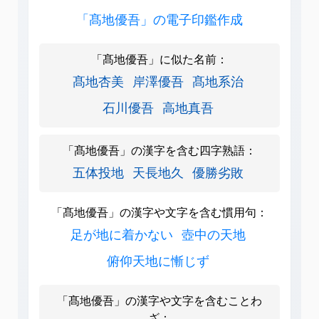
「髙地優吾」の電子印鑑作成
「髙地優吾」に似た名前：
髙地杏美
岸澤優吾
髙地系治
石川優吾
高地真吾
「髙地優吾」の漢字を含む四字熟語：
五体投地
天長地久
優勝劣敗
「髙地優吾」の漢字や文字を含む慣用句：
足が地に着かない
壺中の天地
俯仰天地に慚じず
「髙地優吾」の漢字や文字を含むことわ
ざ：