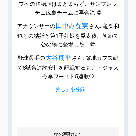
ブへの移籍話はまとまらず、サンフレッ
チェ広島チームに再合流 ⚽️
田中みな実
アナウンサーの
さん: 亀梨和
也との結婚と第1子妊娠を発表後、初めて
公の場に登場した。👰
大谷翔平
野球選手の
さん: 敵地カブス戦
で8試合連続安打を記録するも、ドジャス
今季ワースト5連敗⚾️
「推し」を登録
次の画数は？