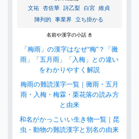
文祐
杏佐華
詩乙梨
白宮
維貞
陣列的
事業界
立ち掛かる
名前や漢字の小話 📓
「梅雨」の漢字はなぜ“梅”？「黴
雨」「五月雨」「入梅」との違い
をわかりやすく解説
梅雨の難読漢字一覧｜黴雨・五月
雨・入梅・梅霖・栗花落の読み方
と由来
和名がかっこいい生き物一覧｜昆
虫・動物の難読漢字と別名の由来