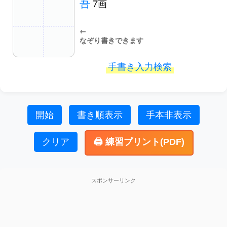
吾
7画
←
なぞり書きできます
手書き入力検索
開始
書き順表示
手本非表示
クリア
🖨️ 練習プリント(PDF)
スポンサーリンク