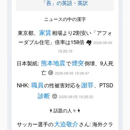
「吾」の英語・英訳
ニュースの中の漢字
家賃
東京都、
相場より2割安い「アフォ
ーダブル住宅」倍率は158倍 🏘️
2026-08-05
19:26:19
熊本地震
煙突
日本製紙:
で
倒壊、9人死
亡 😢
2026-08-05 19:26:47
職員
謝罪
NHK:
の性被害対応を
、PTSD
診断
😔
2026-08-05 19:28:32
👨話題の人々👩
大迫敬介
サッカー選手の
さん: 海外クラ