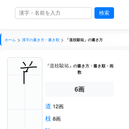
ホーム
漢字の書き方・書き順
「道枝駿祐」の書き方
道枝駿祐
「
」の書き方・書き順・画
数
6
画
道
12画
枝
8画