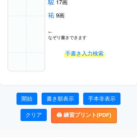
駿
17画
祐
9画
←
なぞり書きできます
手書き入力検索
開始
書き順表示
手本非表示
クリア
🖨️ 練習プリント(PDF)