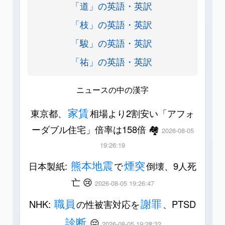
「道」の英語・英訳
「枝」の英語・英訳
「駿」の英語・英訳
「祐」の英語・英訳
ニュースの中の漢字
家賃
東京都、
相場より2割安い「アフォ
ーダブル住宅」倍率は158倍 🏘️
2026-08-05
19:26:19
熊本地震
煙突
日本製紙:
で
倒壊、9人死
亡 😢
2026-08-05 19:26:47
職員
謝罪
NHK:
の性被害対応を
、PTSD
診断
😔
2026-08-05 19:28:32