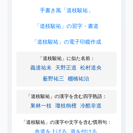
手書き風「道枝駿祐」
「道枝駿祐」の習字・書道
「道枝駿祐」の電子印鑑作成
「道枝駿祐」に似た名前：
義達祐未
天野正道
松村道央
薮野祐三
棚橋祐治
「道枝駿祐」の漢字を含む四字熟語：
巣林一枝
瓊枝栴檀
冷酷非道
「道枝駿祐」の漢字や文字を含む慣用句：
血道を上げる
道を付ける