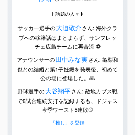
👨話題の人々👩
大迫敬介
サッカー選手の
さん: 海外クラ
ブへの移籍話はまとまらず、サンフレッ
チェ広島チームに再合流 ⚽️
田中みな実
アナウンサーの
さん: 亀梨和
也との結婚と第1子妊娠を発表後、初めて
公の場に登場した。👰
大谷翔平
野球選手の
さん: 敵地カブス戦
で8試合連続安打を記録するも、ドジャス
今季ワースト5連敗⚾️
「推し」を登録