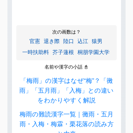
次の画数は？
官憲
退き際
陸口
込江
猿男
一時扶助料
芥子蓮根
桐朋学園大学
名前や漢字の小話 📓
「梅雨」の漢字はなぜ“梅”？「黴
雨」「五月雨」「入梅」との違い
をわかりやすく解説
梅雨の難読漢字一覧｜黴雨・五月
雨・入梅・梅霖・栗花落の読み方