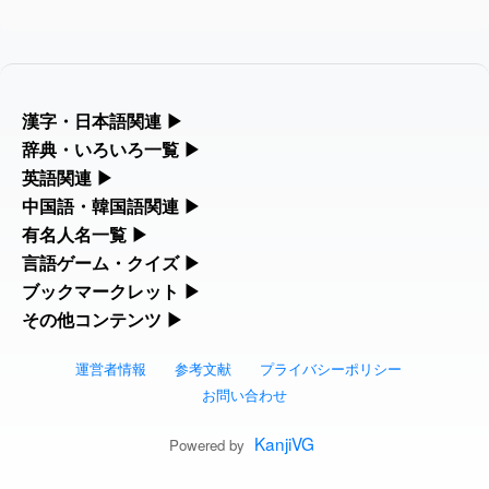
した
feedback
2026-08-06
「
」のイメージを追加し
User
旅行客
ました
feedback
2026-08-06
「
」のイメージを追加し
User
胆石
漢字・日本語関連
▶
ました
feedback
漢字の読み方検索、手書き入力、書き順練習など、日本語学習に
辞典・いろいろ一覧
▶
役立つツールを集めています。
部首・画数別の漢字一覧、熟語辞典、地名・駅名検索など、各種
英語関連
▶
2026-08-06
「
」のイメージを追加し
User
下取
リファレンスツールです。
ました
feedback
カタカナ語・略語の意味検索、発音記号、リスニング練習など英
中国語・韓国語関連
▶
人名漢字辞典 - 読み方検索
語学習ツールです。
中国語のピンイン変換、韓国語の手書き入力など、アジア言語学
有名人名一覧
▶
部首画数別漢字一覧
2026-08-06
「
」のイメージを追加し
User
無性
習ツールです。
海外セレブやスポーツ選手の名前の読み方・発音を確認できま
言語ゲーム・クイズ
▶
ました
feedback
カタカナ語の意味・発音・類語辞典
手書き漢字入力
す。
四字熟語パズルや漢字クイズなど、楽しみながら学べるゲームで
ブックマークレット
▶
手書き中国語入力 変換ツール
常用漢字一覧
2026-08-06
「
」のイメージを追加しま
User
黃
す。
ブラウザに登録して、どのサイトからでも漢字や英語を検索でき
その他コンテンツ
▶
海外有名人の苗字・名前一覧と発音 🔊
英語の発音記号一覧
漢字の書き方・書き順 書き取り練習帳
した
feedback
る便利ツールです。
絵文字の意味、特殊記号の読み方など、その他の便利ツールで
漢字ゲーム一覧
ピンイン一覧表
人名用漢字一覧
す。
運営者情報
参考文献
プライバシーポリシー
2026-08-06
「
」のイメージを追加しま
User
截
漢字読み方検索ブックマークレット
プレミアリーグ選手名一覧
英単語リスニングテスト
ひらがなの書き方・書き順
した
feedback
お問い合わせ
絵文字の意味と使い方
有名人名前読みクイズ（毎日更新）
韓国語手書き入力
画数別なまえ漢字一覧
2026-08-06
「
」のイメージを追加し
User
発売
英語・カタカナ語意味検索ブックマーク
WEリーグ選手名一覧
イメージ化する英単語の覚え方
KanjiVG
カタカナの書き方・書き順
Powered by
ました
feedback
トレンドワード・イメージギャラリー
四字熟語デイリー穴埋めクイズ（毎日更
外国語翻訳ツール
名前イメージイラスト一覧
レット