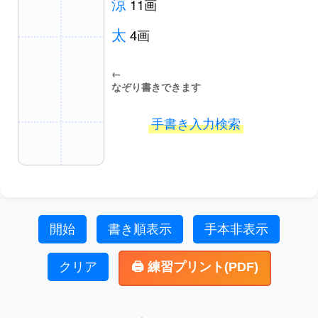
涼
11画
太
4画
←
なぞり書きできます
手書き入力検索
開始
書き順表示
手本非表示
クリア
🖨️ 練習プリント(PDF)