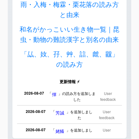
雨・入梅・梅霖・栗花落の読み方
と由来
和名がかっこいい生き物一覧｜昆
虫・動物の難読漢字と別名の由来
「厸、奻、孖、艸、誩、虤、龖」
の読み方
更新情報 ⚡
2026-08-07
「
」の読み方を追加しま
User
憚
した
feedback
2026-08-07
「
」を追加しまし
User
芳誠
た
feedback
2026-08-07
「
」を追加しまし
User
姥鱶
た
feedback