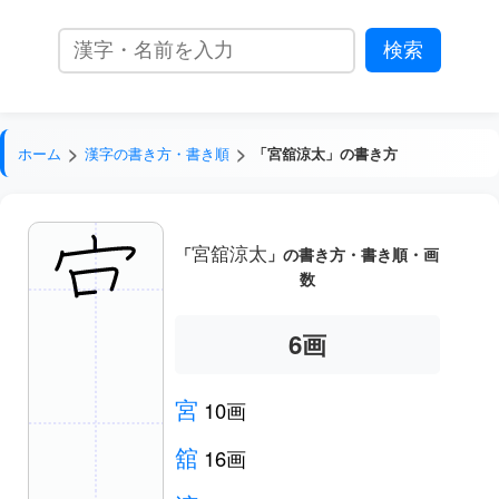
ホーム
漢字の書き方・書き順
「宮舘涼太」の書き方
宮舘涼太
「
」の書き方・書き順・画
数
7
画
宮
10画
舘
16画