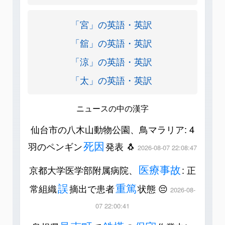
「宮」の英語・英訳
「舘」の英語・英訳
「涼」の英語・英訳
「太」の英語・英訳
ニュースの中の漢字
仙台市の八木山動物公園、鳥マラリア: 4
死因
羽のペンギン
発表 🐧
2026-08-07 22:08:47
医療事故
京都大学医学部附属病院、
: 正
誤
重篤
常組織
摘出で患者
状態 😔
2026-08-
07 22:00:41