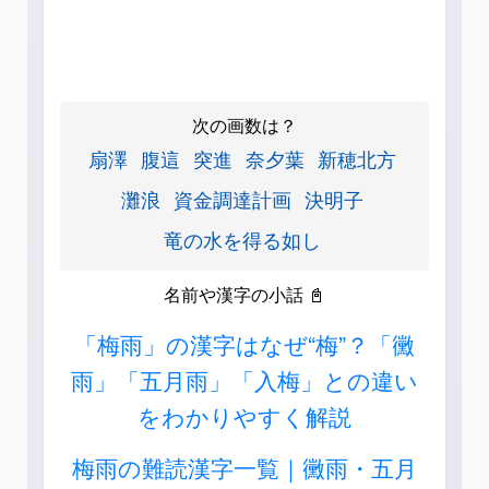
次の画数は？
扇澤
腹這
突進
奈夕葉
新穂北方
灘浪
資金調達計画
決明子
竜の水を得る如し
名前や漢字の小話 📓
「梅雨」の漢字はなぜ“梅”？「黴
雨」「五月雨」「入梅」との違い
をわかりやすく解説
梅雨の難読漢字一覧｜黴雨・五月