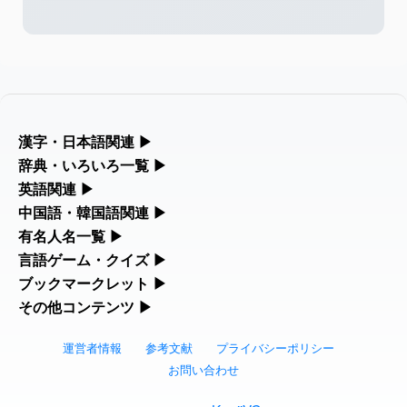
2026-08-06
「
」のイメージを追加
User
海中公園
しました
feedback
2026-08-06
「
」のイメージを追加しま
User
啗
した
feedback
2026-08-06
「
」のイメージを追加し
User
元旦
漢字・日本語関連
▶
ました
feedback
漢字の読み方検索、手書き入力、書き順練習など、日本語学習に
辞典・いろいろ一覧
▶
役立つツールを集めています。
部首・画数別の漢字一覧、熟語辞典、地名・駅名検索など、各種
英語関連
▶
2026-08-06
「
」のイメージを追加しま
User
矛
リファレンスツールです。
した
feedback
カタカナ語・略語の意味検索、発音記号、リスニング練習など英
中国語・韓国語関連
▶
人名漢字辞典 - 読み方検索
語学習ツールです。
中国語のピンイン変換、韓国語の手書き入力など、アジア言語学
有名人名一覧
▶
部首画数別漢字一覧
2026-08-06
「
」のイメージを追加し
User
旅行客
習ツールです。
海外セレブやスポーツ選手の名前の読み方・発音を確認できま
言語ゲーム・クイズ
▶
ました
feedback
カタカナ語の意味・発音・類語辞典
手書き漢字入力
す。
四字熟語パズルや漢字クイズなど、楽しみながら学べるゲームで
ブックマークレット
▶
手書き中国語入力 変換ツール
常用漢字一覧
2026-08-06
「
」のイメージを追加し
User
胆石
す。
ブラウザに登録して、どのサイトからでも漢字や英語を検索でき
その他コンテンツ
▶
海外有名人の苗字・名前一覧と発音 🔊
英語の発音記号一覧
漢字の書き方・書き順 書き取り練習帳
ました
feedback
る便利ツールです。
絵文字の意味、特殊記号の読み方など、その他の便利ツールで
漢字ゲーム一覧
ピンイン一覧表
人名用漢字一覧
す。
運営者情報
参考文献
プライバシーポリシー
2026-08-06
「
」のイメージを追加し
User
下取
漢字読み方検索ブックマークレット
プレミアリーグ選手名一覧
英単語リスニングテスト
ひらがなの書き方・書き順
ました
feedback
お問い合わせ
絵文字の意味と使い方
有名人名前読みクイズ（毎日更新）
韓国語手書き入力
画数別なまえ漢字一覧
2026-08-06
「
」のイメージを追加し
User
無性