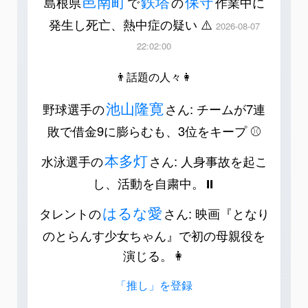
邑南町
鉄塔
保守
島根県
で
の
作業中に
発生し死亡、熱中症の疑い ⚠️
2026-08-07
22:02:00
👨話題の人々👩
池山隆寛
野球選手の
さん: チームが7連
敗で借金9に膨らむも、3位をキープ ⚾️
本多灯
水泳選手の
さん: 人身事故を起こ
し、活動を自粛中。⏸️
はるな愛
タレントの
さん: 映画『となり
のとらんす少女ちゃん』で初の母親役を
演じる。👩
「推し」を登録