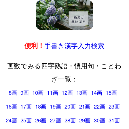
手書き漢字入力検索
便利！
画数でみる四字熟語・慣用句・ことわ
ざ一覧：
8画
9画
10画
11画
12画
13画
14画
15画
16画
17画
18画
19画
20画
21画
22画
23画
24画
25画
26画
27画
28画
29画
30画
31画