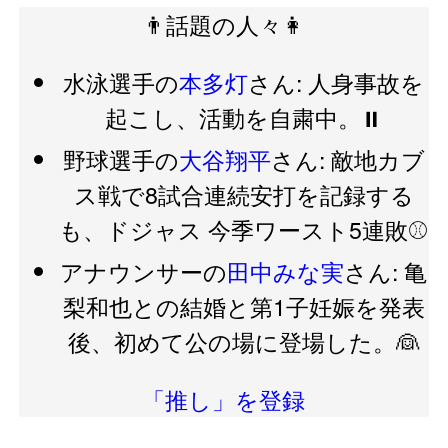
👨話題の人々👩
水泳選手の
本多灯
さん: 人身事故を
起こし、活動を自粛中。⏸️
野球選手の
大谷翔平
さん: 敵地カブ
ス戦で8試合連続安打を記録する
も、ドジャス 今季ワースト5連敗⚾️
アナウンサーの
田中みな実
さん: 亀
梨和也との結婚と第1子妊娠を発表
後、初めて公の場に登場した。👰
「推し」を登録