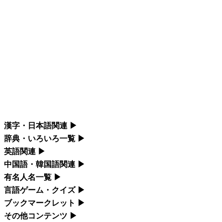
漢字・日本語関連
▶
漢字の読み方検索、手書き入力、書き順練習など、日本語学習に役
辞典・いろいろ一覧
▶
立つツールを集めています。
部首・画数別の漢字一覧、熟語辞典、地名・駅名検索など、各種リ
英語関連
▶
ファレンスツールです。
カタカナ語・略語の意味検索、発音記号、リスニング練習など英語
中国語・韓国語関連
▶
人名漢字辞典 - 読み方検索
学習ツールです。
中国語のピンイン変換、韓国語の手書き入力など、アジア言語学習
有名人名一覧
▶
部首画数別漢字一覧
手書き漢字入力
ツールです。
海外セレブやスポーツ選手の名前の読み方・発音を確認できます。
言語ゲーム・クイズ
▶
カタカナ語の意味・発音・類語辞典
常用漢字一覧
四字熟語パズルや漢字クイズなど、楽しみながら学べるゲームで
ブックマークレット
▶
漢字の書き方・書き順 書き取り練習帳
手書き中国語入力 変換ツール
海外有名人の苗字・名前一覧と発音 🔊
英語の発音記号一覧
す。
ブラウザに登録して、どのサイトからでも漢字や英語を検索できる
その他コンテンツ
▶
人名用漢字一覧