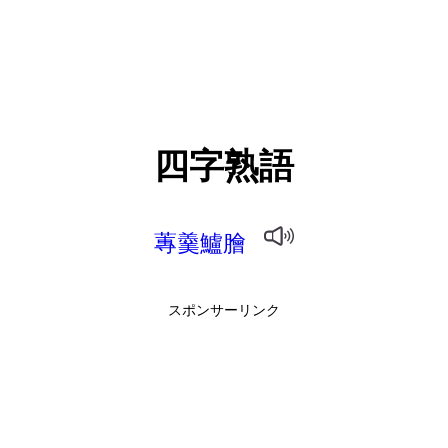
四字熟語
蓴羹鱸膾
スポンサーリンク