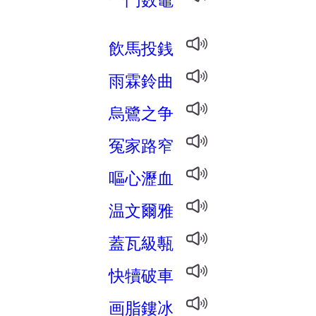
飲馬投銭
雨霖鈴曲
烏鷺之争
冤家路窄
嘔心瀝血
温文爾雅
蓋瓦級甎
快犢破車
画脂鏤冰