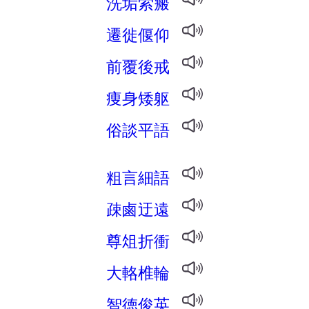
洗垢索瘢
遷徙偃仰
前覆後戒
痩身矮躯
俗談平語
粗言細語
疎鹵迂遠
尊俎折衝
大輅椎輪
智徳俊英