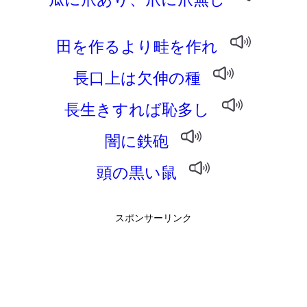
田を作るより畦を作れ
長口上は欠伸の種
長生きすれば恥多し
闇に鉄砲
頭の黒い鼠
スポンサーリンク