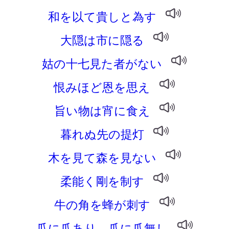
和を以て貴しと為す
大隠は市に隠る
姑の十七見た者がない
恨みほど恩を思え
旨い物は宵に食え
暮れぬ先の提灯
木を見て森を見ない
柔能く剛を制す
牛の角を蜂が刺す
瓜に爪あり、爪に爪無し