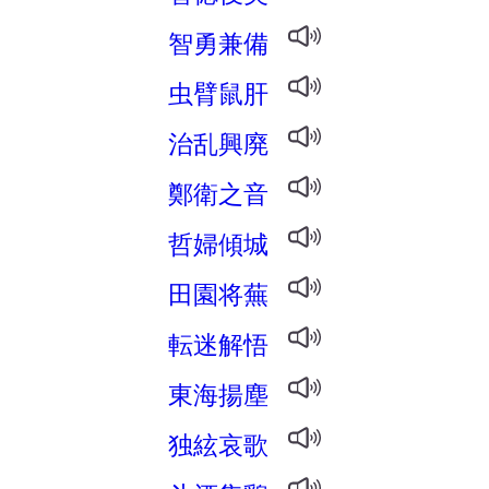
智勇兼備
虫臂鼠肝
治乱興廃
鄭衛之音
哲婦傾城
田園将蕪
転迷解悟
東海揚塵
独絃哀歌