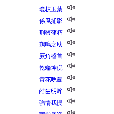
瓊枝玉葉
係風捕影
刑鞭蒲朽
鶏鳴之助
厥角稽首
乾端坤倪
黄花晩節
皓歯明眸
強情我慢