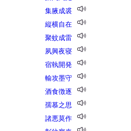
集腋成裘
縦横自在
聚蚊成雷
夙興夜寝
宿執開発
輸攻墨守
酒食徴逐
孺慕之思
諸悪莫作