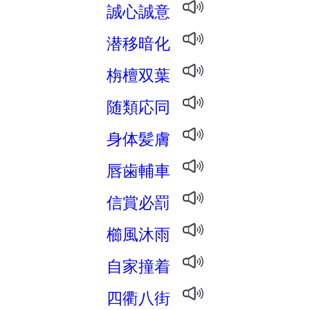
誠心誠意
潜移暗化
栴檀双葉
随類応同
身体髪膚
唇歯輔車
信賞必罰
櫛風沐雨
自家撞着
四衢八街