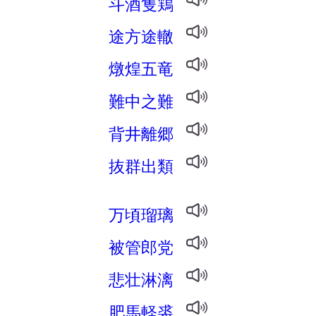
斗酒隻鶏
途方途轍
燉煌五竜
難中之難
背井離郷
抜群出類
万頃瑠璃
被管郎党
悲壮淋漓
肥馬軽裘