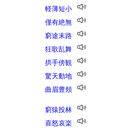
軽薄短小
僅有絶無
窮途末路
狂歌乱舞
拱手傍観
驚天動地
曲眉豊頬
窮猿投林
喜怒哀楽