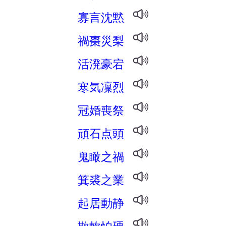
寡言沈黙
禍棗災梨
活溌豪宕
寒気凜烈
冠婚喪祭
頑石点頭
鬼瞰之禍
箕裘之業
起居動静
欺軟怕硬