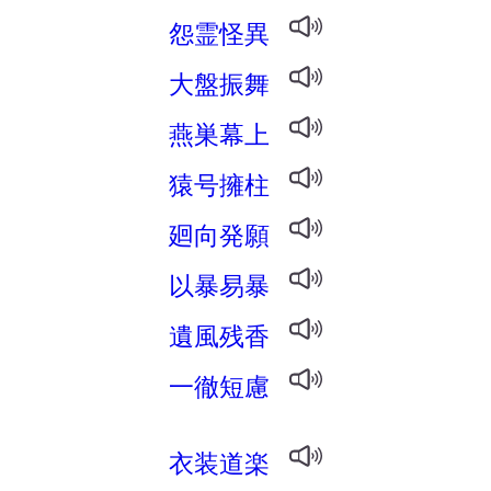
怨霊怪異
大盤振舞
燕巣幕上
猿号擁柱
廻向発願
以暴易暴
遺風残香
一徹短慮
衣装道楽