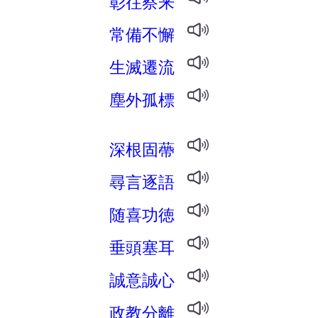
彰往察来
常備不懈
生滅遷流
塵外孤標
深根固蔕
尋言逐語
随喜功徳
垂頭塞耳
誠意誠心
政教分離