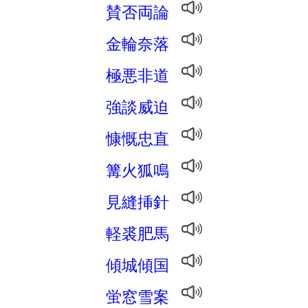
賛否両論
金輪奈落
極悪非道
強談威迫
慷慨忠直
篝火狐鳴
見縫挿針
軽裘肥馬
傾城傾国
蛍窓雪案