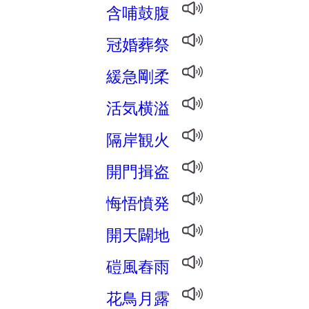
含哺鼓腹
冠婚葬祭
緩急剛柔
活気横溢
隔岸観火
開門揖盗
悔悟憤発
開天闢地
磑風舂雨
花鳥月露