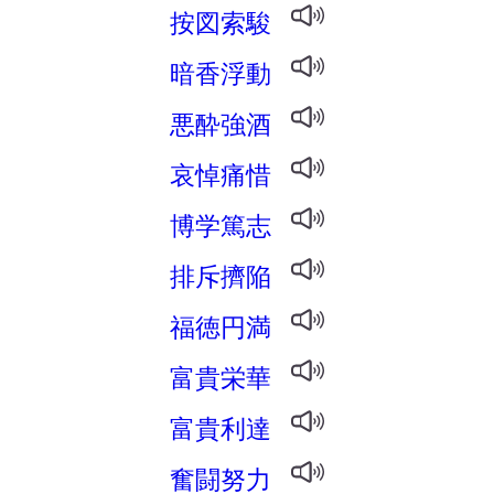
按図索駿
暗香浮動
悪酔強酒
哀悼痛惜
博学篤志
排斥擠陥
福徳円満
富貴栄華
富貴利達
奮闘努力