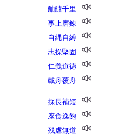
舳艫千里
事上磨錬
自縄自縛
志操堅固
仁義道徳
載舟覆舟
採長補短
座食逸飽
残虐無道