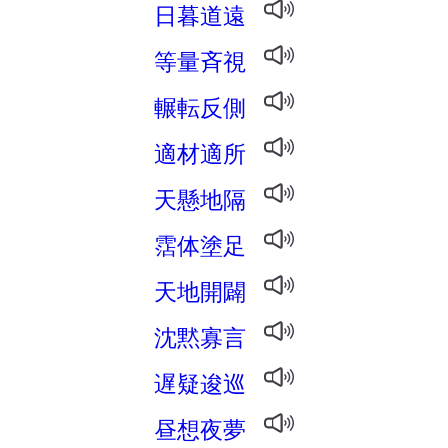
日暮道遠
等量斉視
輾転反側
適材適所
天懸地隔
霑体塗足
天地開闢
沈黙寡言
遅疑逡巡
昼想夜夢