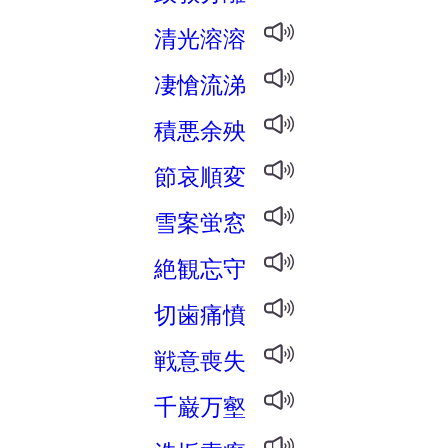
清光溶溶
凄愴流涕
積悪余殃
節哀順変
雪案蛍窓
絶観忘守
切歯痛憤
戦意喪失
千巌万壑