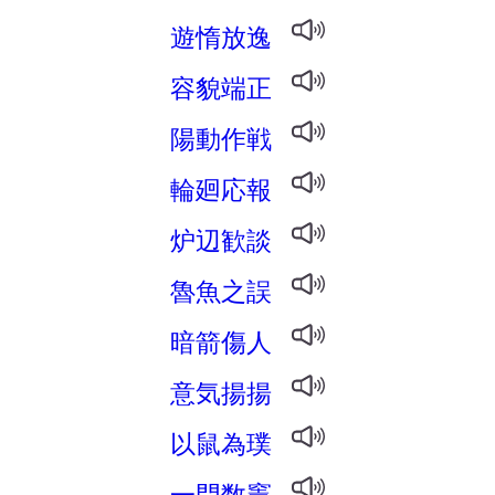
遊惰放逸
容貌端正
陽動作戦
輪廻応報
炉辺歓談
魯魚之誤
暗箭傷人
意気揚揚
以鼠為璞
一門数竈