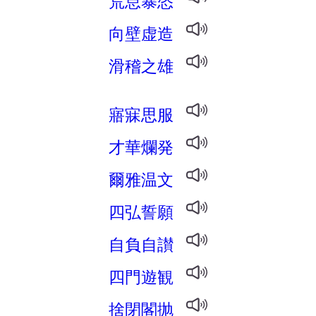
荒怠暴恣
向壁虚造
滑稽之雄
寤寐思服
才華爛発
爾雅温文
四弘誓願
自負自讃
四門遊観
捨閉閣抛