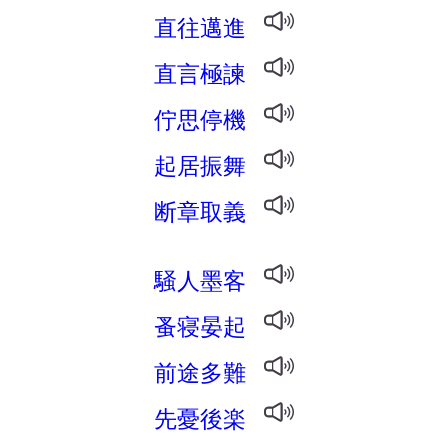
直往邁進
直言極諫
佇思停機
起居振舞
断章取義
騒人墨客
蚤寝晏起
前途多難
先憂後楽