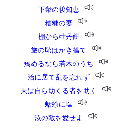
下衆の後知恵
糟糠の妻
棚から牡丹餅
旅の恥はかき捨て
矯めるなら若木のうち
治に居て乱を忘れず
天は自ら助くる者を助く
蛞蝓に塩
汝の敵を愛せよ