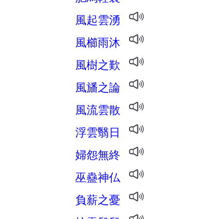
風起雲湧
風櫛雨沐
風樹之歎
風旙之論
風流雲散
浮雲翳日
婦怨無終
巫蠱神仏
負薪之憂