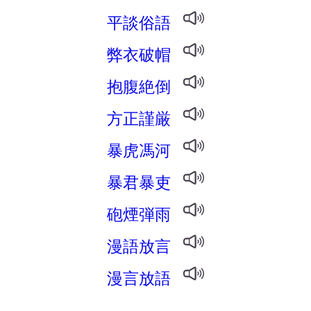
平談俗語
弊衣破帽
抱腹絶倒
方正謹厳
暴虎馮河
暴君暴吏
砲煙弾雨
漫語放言
漫言放語