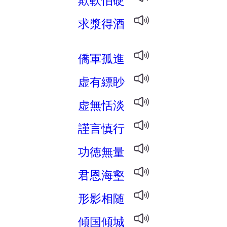
求漿得酒
僑軍孤進
虚有縹眇
虚無恬淡
謹言慎行
功徳無量
君恩海壑
形影相随
傾国傾城