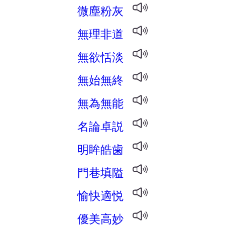
微塵粉灰
無理非道
無欲恬淡
無始無終
無為無能
名論卓説
明眸皓歯
門巷填隘
愉快適悦
優美高妙