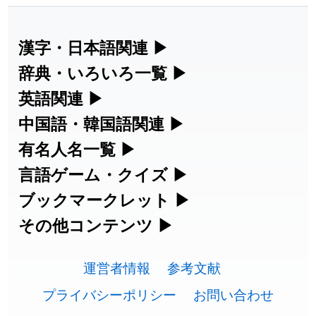
漢字・日本語関連
▶
漢字の読み方検索、手書き入力、書き順
辞典・いろいろ一覧
▶
練習など、日本語学習に役立つツールを
部首・画数別の漢字一覧、熟語辞典、地
英語関連
▶
集めています。
名・駅名検索など、各種リファレンスツ
カタカナ語・略語の意味検索、発音記
中国語・韓国語関連
▶
ールです。
号、リスニング練習など英語学習ツール
中国語のピンイン変換、韓国語の手書き
有名人名一覧
▶
人名漢字辞典 - 読み方検索
です。
入力など、アジア言語学習ツールです。
海外セレブやスポーツ選手の名前の読み
言語ゲーム・クイズ
▶
部首画数別漢字一覧
手書き漢字入力
方・発音を確認できます。
四字熟語パズルや漢字クイズなど、楽し
ブックマークレット
▶
カタカナ語の意味・発音・類語辞典
手書き中国語入力 変換ツール
常用漢字一覧
みながら学べるゲームです。
ブラウザに登録して、どのサイトからで
その他コンテンツ
▶
漢字の書き方・書き順 書き取り練習
海外有名人の苗字・名前一覧と発音
英語の発音記号一覧
ピンイン一覧表
も漢字や英語を検索できる便利ツールで
絵文字の意味、特殊記号の読み方など、
人名用漢字一覧
漢字ゲーム一覧
帳
🔊
す。
運営者情報
参考文献
その他の便利ツールです。
英単語リスニングテスト
韓国語手書き入力
画数別なまえ漢字一覧
有名人名前読みクイズ（毎日更新）
プライバシーポリシー
お問い合わせ
ひらがなの書き方・書き順
プレミアリーグ選手名一覧
漢字読み方検索ブックマークレット
絵文字の意味と使い方