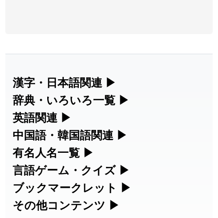
漢字・日本語関連
▶
漢字の読み方検索、手書き入力、書き順
辞典・いろいろ一覧
▶
練習など、日本語学習に役立つツールを
部首・画数別の漢字一覧、熟語辞典、地
英語関連
▶
集めています。
名・駅名検索など、各種リファレンスツ
カタカナ語・略語の意味検索、発音記
中国語・韓国語関連
▶
ールです。
号、リスニング練習など英語学習ツール
中国語のピンイン変換、韓国語の手書き
有名人名一覧
▶
人名漢字辞典 - 読み方検索
です。
入力など、アジア言語学習ツールです。
海外セレブやスポーツ選手の名前の読み
言語ゲーム・クイズ
▶
部首画数別漢字一覧
手書き漢字入力
方・発音を確認できます。
四字熟語パズルや漢字クイズなど、楽し
ブックマークレット
▶
カタカナ語の意味・発音・類語辞典
手書き中国語入力 変換ツール
常用漢字一覧
みながら学べるゲームです。
ブラウザに登録して、どのサイトからで
その他コンテンツ
▶
漢字の書き方・書き順 書き取り練習
海外有名人の苗字・名前一覧と発音
英語の発音記号一覧
ピンイン一覧表