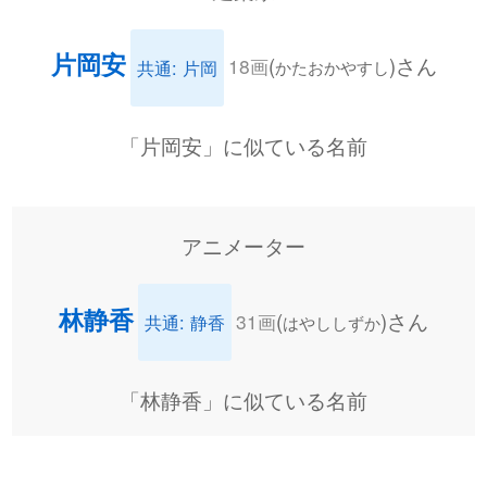
片岡安
(
)さん
18画
共通: 片岡
かたおかやすし
「片岡安」に似ている名前
アニメーター
林静香
(
)さん
31画
共通: 静香
はやししずか
「林静香」に似ている名前