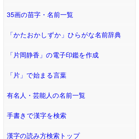
35画の苗字・名前一覧
「かたおかしずか」ひらがな名前辞典
「片岡静香」の電子印鑑を作成
「片」で始まる言葉
有名人・芸能人の名前一覧
手書きで漢字を検索
漢字の読み方検索トップ