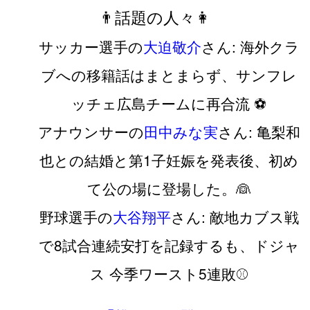
👨話題の人々👩
サッカー選手の
大迫敬介
さん: 海外クラ
ブへの移籍話はまとまらず、サンフレ
ッチェ広島チームに再合流 ⚽️
アナウンサーの
田中みな実
さん: 亀梨和
也との結婚と第1子妊娠を発表後、初め
て公の場に登場した。👰
野球選手の
大谷翔平
さん: 敵地カブス戦
で8試合連続安打を記録するも、ドジャ
ス 今季ワースト5連敗⚾️