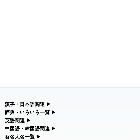
漢字・日本語関連
▶
漢字の読み方検索、手書き入力、書き順練習など、日本語学習に
辞典・いろいろ一覧
▶
役立つツールを集めています。
部首・画数別の漢字一覧、熟語辞典、地名・駅名検索など、各種
英語関連
▶
リファレンスツールです。
カタカナ語・略語の意味検索、発音記号、リスニング練習など英
中国語・韓国語関連
▶
人名漢字辞典 - 読み方検索
語学習ツールです。
中国語のピンイン変換、韓国語の手書き入力など、アジア言語学
有名人名一覧
▶
部首画数別漢字一覧