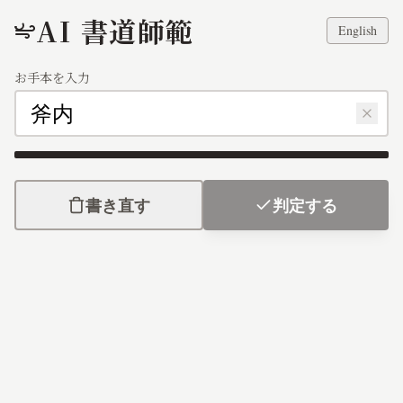
AI 書道師範
English
お手本を入力
斧内
書き直す
判定する