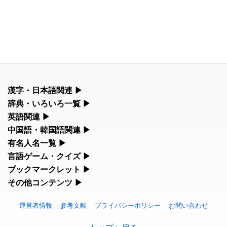
漢字・日本語関連
▶
漢字の読み方検索、手書き入力、書き順練習など、日本語学習に
辞典・いろいろ一覧
▶
役立つツールを集めています。
部首・画数別の漢字一覧、熟語辞典、地名・駅名検索など、各種
英語関連
▶
リファレンスツールです。
カタカナ語・略語の意味検索、発音記号、リスニング練習など英
中国語・韓国語関連
▶
人名漢字辞典 - 読み方検索
語学習ツールです。
中国語のピンイン変換、韓国語の手書き入力など、アジア言語学
有名人名一覧
▶
部首画数別漢字一覧
習ツールです。
手書き漢字入力
海外セレブやスポーツ選手の名前の読み方・発音を確認できま
言語ゲーム・クイズ
▶
カタカナ語の意味・発音・類語辞典
す。
常用漢字一覧
四字熟語パズルや漢字クイズなど、楽しみながら学べるゲームで
ブックマークレット
▶
手書き中国語入力 変換ツール
漢字の書き方・書き順 書き取り練習帳
す。
英語の発音記号一覧
ブラウザに登録して、どのサイトからでも漢字や英語を検索でき
その他コンテンツ
▶
海外有名人の苗字・名前一覧と発音 🔊
人名用漢字一覧
る便利ツールです。
ピンイン一覧表
絵文字の意味、特殊記号の読み方など、その他の便利ツールで
ひらがなの書き方・書き順
漢字ゲーム一覧
英単語リスニングテスト
す。
プレミアリーグ選手名一覧
運営者情報
参考文献
プライバシーポリシー
お問い合わせ
画数別なまえ漢字一覧
漢字読み方検索ブックマークレット
韓国語手書き入力
カタカナの書き方・書き順
有名人名前読みクイズ（毎日更新）
イメージ化する英単語の覚え方
絵文字の意味と使い方
WEリーグ選手名一覧