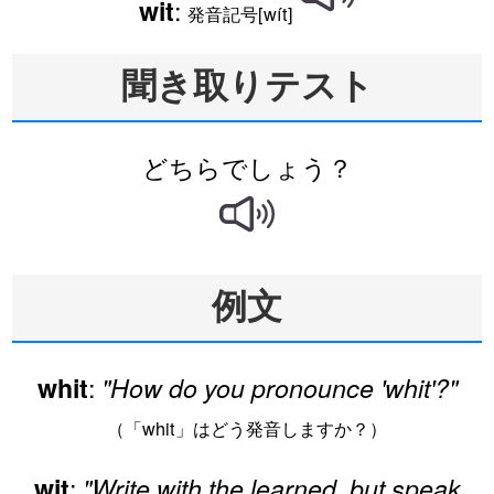
:
wit
発音記号[wít]
聞き取りテスト
どちらでしょう？
例文
:
whit
"How do you pronounce 'whit'?"
（「whit」はどう発音しますか？）
:
wit
"Write with the learned, but speak