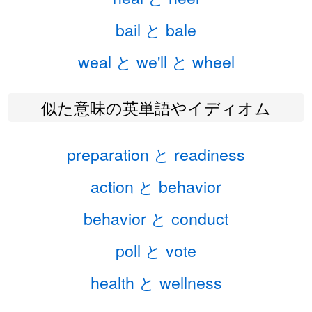
bail と bale
weal と we'll と wheel
似た意味の英単語やイディオム
preparation と readiness
action と behavior
behavior と conduct
poll と vote
health と wellness