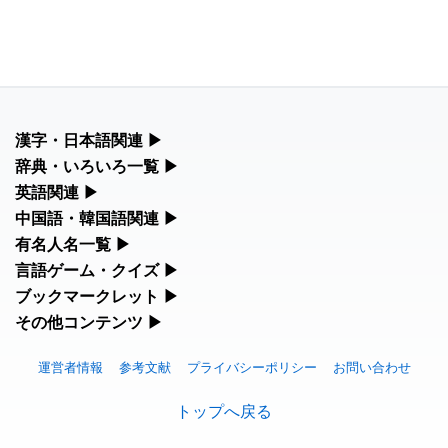
漢字・日本語関連
▶
漢字の読み方検索、手書き入力、書き順練習など、日本語学習に
辞典・いろいろ一覧
▶
役立つツールを集めています。
部首・画数別の漢字一覧、熟語辞典、地名・駅名検索など、各種
英語関連
▶
リファレンスツールです。
カタカナ語・略語の意味検索、発音記号、リスニング練習など英
中国語・韓国語関連
▶
人名漢字辞典 - 読み方検索
語学習ツールです。
中国語のピンイン変換、韓国語の手書き入力など、アジア言語学
有名人名一覧
▶
部首画数別漢字一覧
習ツールです。
手書き漢字入力
海外セレブやスポーツ選手の名前の読み方・発音を確認できま
言語ゲーム・クイズ
▶
カタカナ語の意味・発音・類語辞典
す。
常用漢字一覧
四字熟語パズルや漢字クイズなど、楽しみながら学べるゲームで
ブックマークレット
▶
手書き中国語入力 変換ツール
漢字の書き方・書き順 書き取り練習帳
す。
英語の発音記号一覧
ブラウザに登録して、どのサイトからでも漢字や英語を検索でき
その他コンテンツ
▶
海外有名人の苗字・名前一覧と発音 🔊
人名用漢字一覧
る便利ツールです。
ピンイン一覧表
絵文字の意味、特殊記号の読み方など、その他の便利ツールで
ひらがなの書き方・書き順
漢字ゲーム一覧
英単語リスニングテスト
す。
プレミアリーグ選手名一覧
運営者情報
参考文献
プライバシーポリシー
お問い合わせ
画数別なまえ漢字一覧
漢字読み方検索ブックマークレット
韓国語手書き入力
カタカナの書き方・書き順
有名人名前読みクイズ（毎日更新）
イメージ化する英単語の覚え方
絵文字の意味と使い方
トップへ戻る
WEリーグ選手名一覧
名前イメージイラスト一覧
英語・カタカナ語意味検索ブックマークレット
外国語翻訳ツール
スラングの意味・語源・例文・英語・類語・反対語辞書
四字熟語デイリー穴埋めクイズ（毎日更新）
英語の意味・発音の違い
トレンドワード・イメージギャラリー