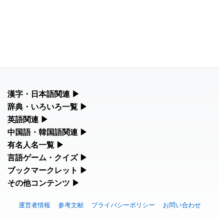
漢字・日本語関連
▶
漢字の読み方検索、手書き入力、書き順練習など、日本語学習に
辞典・いろいろ一覧
▶
役立つツールを集めています。
部首・画数別の漢字一覧、熟語辞典、地名・駅名検索など、各種
英語関連
▶
リファレンスツールです。
カタカナ語・略語の意味検索、発音記号、リスニング練習など英
中国語・韓国語関連
▶
人名漢字辞典 - 読み方検索
語学習ツールです。
中国語のピンイン変換、韓国語の手書き入力など、アジア言語学
有名人名一覧
▶
部首画数別漢字一覧
習ツールです。
手書き漢字入力
海外セレブやスポーツ選手の名前の読み方・発音を確認できま
言語ゲーム・クイズ
▶
カタカナ語の意味・発音・類語辞典
す。
常用漢字一覧
四字熟語パズルや漢字クイズなど、楽しみながら学べるゲームで
ブックマークレット
▶
手書き中国語入力 変換ツール
漢字の書き方・書き順 書き取り練習帳
す。
英語の発音記号一覧
ブラウザに登録して、どのサイトからでも漢字や英語を検索でき
その他コンテンツ
▶
海外有名人の苗字・名前一覧と発音 🔊
人名用漢字一覧
る便利ツールです。
ピンイン一覧表
絵文字の意味、特殊記号の読み方など、その他の便利ツールで
ひらがなの書き方・書き順
漢字ゲーム一覧
英単語リスニングテスト
す。
プレミアリーグ選手名一覧
運営者情報
参考文献
プライバシーポリシー
お問い合わせ
画数別なまえ漢字一覧
漢字読み方検索ブックマークレット
韓国語手書き入力
カタカナの書き方・書き順
有名人名前読みクイズ（毎日更新）