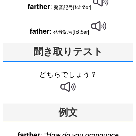
:
farther
発音記号[fάːrðər]
:
father
発音記号[fάːðər]
聞き取りテスト
どちらでしょう？
例文
:
farther
"How do you pronounce