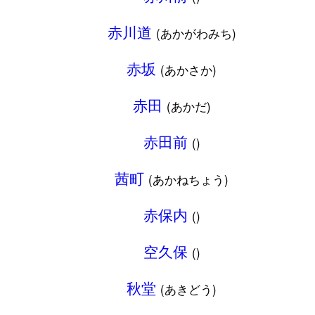
赤川道
(あかがわみち)
赤坂
(あかさか)
赤田
(あかだ)
赤田前
()
茜町
(あかねちょう)
赤保内
()
空久保
()
秋堂
(あきどう)