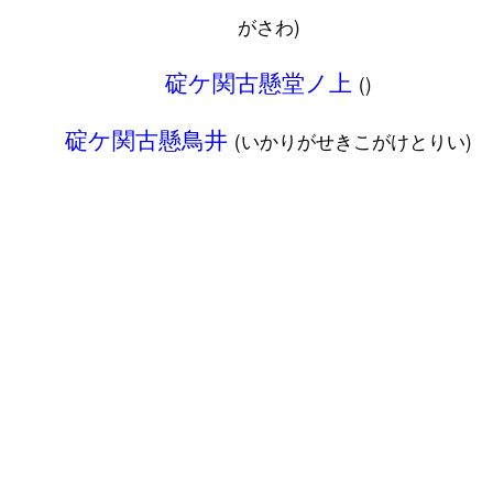
がさわ)
碇ケ関古懸堂ノ上
()
碇ケ関古懸鳥井
(いかりがせきこがけとりい)