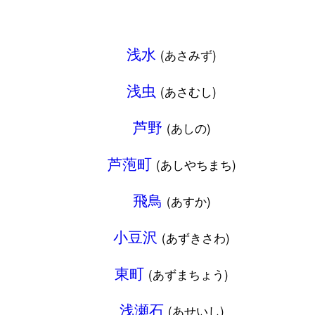
浅水
(あさみず)
浅虫
(あさむし)
芦野
(あしの)
芦萢町
(あしやちまち)
飛鳥
(あすか)
小豆沢
(あずきさわ)
東町
(あずまちょう)
浅瀬石
(あせいし)