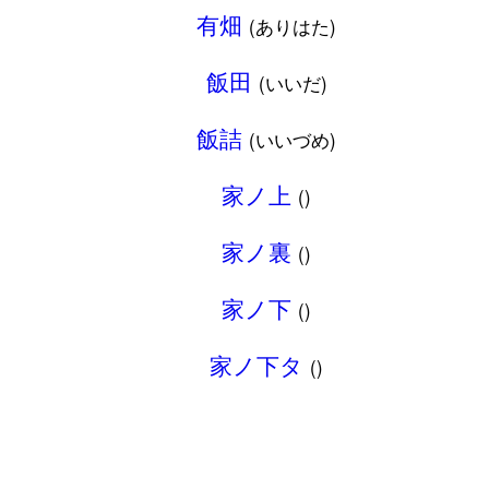
有畑
(ありはた)
飯田
(いいだ)
飯詰
(いいづめ)
家ノ上
()
家ノ裏
()
家ノ下
()
家ノ下タ
()