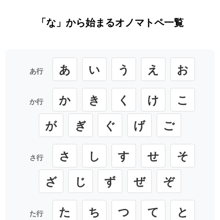
「な」から始まるオノマトペ一覧
あ
い
う
え
お
あ行
か
き
く
け
こ
か行
が
ぎ
ぐ
げ
ご
さ
し
す
せ
そ
さ行
ざ
じ
ず
ぜ
ぞ
た
ち
つ
て
と
た行