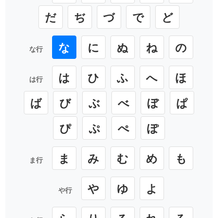
だ
ぢ
づ
で
ど
な
に
ぬ
ね
の
な行
は
ひ
ふ
へ
ほ
は行
ば
び
ぶ
べ
ぼ
ぱ
ぴ
ぷ
ぺ
ぽ
ま
み
む
め
も
ま行
や
ゆ
よ
や行