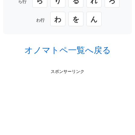
ら
り
る
れ
ろ
ら行
わ
を
ん
わ行
オノマトペ一覧へ戻る
スポンサーリンク