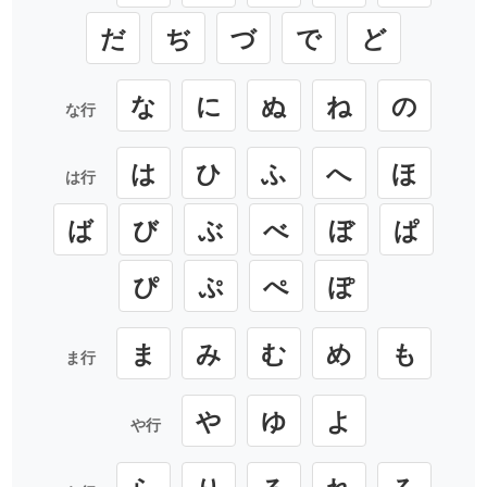
だ
ぢ
づ
で
ど
な
に
ぬ
ね
の
な行
は
ひ
ふ
へ
ほ
は行
ば
び
ぶ
べ
ぼ
ぱ
ぴ
ぷ
ぺ
ぽ
ま
み
む
め
も
ま行
や
ゆ
よ
や行