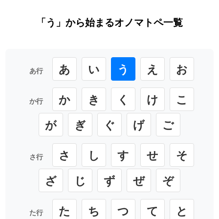
「う」から始まるオノマトペ一覧
あ
い
う
え
お
あ行
か
き
く
け
こ
か行
が
ぎ
ぐ
げ
ご
さ
し
す
せ
そ
さ行
ざ
じ
ず
ぜ
ぞ
た
ち
つ
て
と
た行