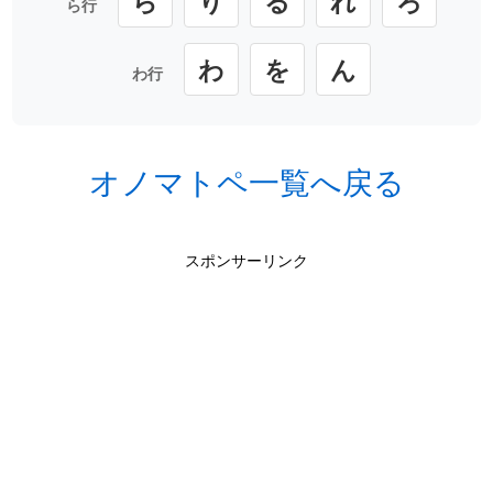
ら
り
る
れ
ろ
ら行
わ
を
ん
わ行
オノマトペ一覧へ戻る
スポンサーリンク