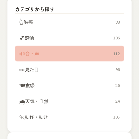
カテゴリから探す
👆
触感
88
💕
感情
106
🔊
音・声
112
👀
見た目
96
🍽️
食感
26
🌧️
天気・自然
24
🏃
動作・動き
105