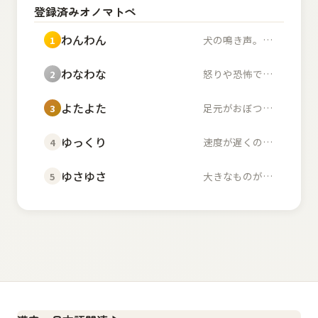
登録済みオノマトペ
わんわん
犬の鳴き声。また、幼...
1
わなわな
怒りや恐怖で体が小刻...
2
よたよた
足元がおぼつかず不安...
3
ゆっくり
速度が遅くのんびりし...
4
ゆさゆさ
大きなものが左右に揺...
5