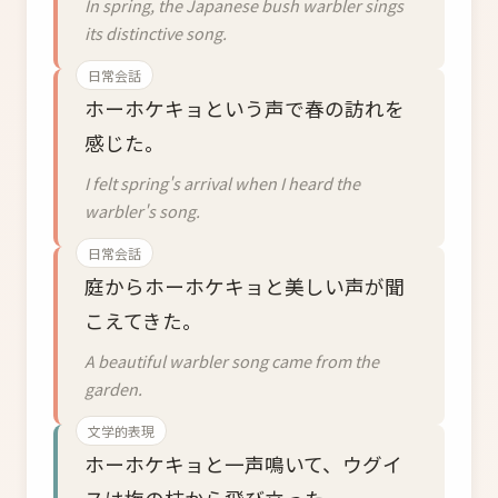
In spring, the Japanese bush warbler sings
its distinctive song.
日常会話
ホーホケキョという声で春の訪れを
感じた。
I felt spring's arrival when I heard the
warbler's song.
日常会話
庭からホーホケキョと美しい声が聞
こえてきた。
A beautiful warbler song came from the
garden.
文学的表現
ホーホケキョと一声鳴いて、ウグイ