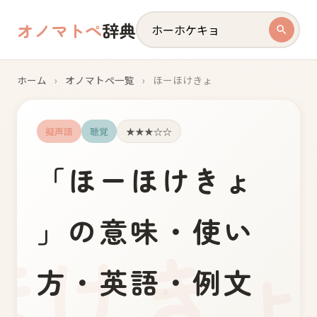
オノマトペ
辞典
ホーム
›
オノマトペ一覧
›
ほーほけきょ
擬声語
聴覚
★★★☆☆
「
ほ
ー
ほ
け
き
ょ
」の意味・使い
方・英語・例文