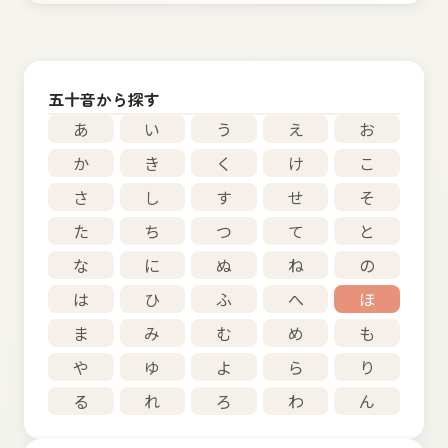
五十音から探す
あ
い
う
え
お
か
き
く
け
こ
さ
し
す
せ
そ
た
ち
つ
て
と
な
に
ぬ
ね
の
は
ひ
ふ
へ
ほ
ま
み
む
め
も
や
ゆ
よ
ら
り
る
れ
ろ
わ
ん