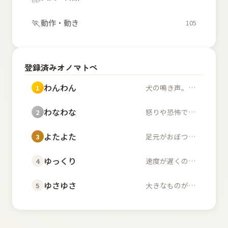
🏃
動作・動き
105
登録済みオノマトペ
わんわん
犬の鳴き声。また、幼...
1
わなわな
怒りや恐怖で体が小刻...
2
よたよた
足元がおぼつかず不安...
3
ゆっくり
速度が遅くのんびりし...
4
ゆさゆさ
大きなものが左右に揺...
5