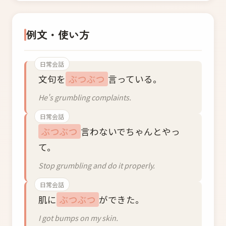
例文・使い方
日常会話
文句を
ぶつぶつ
言っている。
He's grumbling complaints.
日常会話
ぶつぶつ
言わないでちゃんとやっ
て。
Stop grumbling and do it properly.
日常会話
肌に
ぶつぶつ
ができた。
I got bumps on my skin.