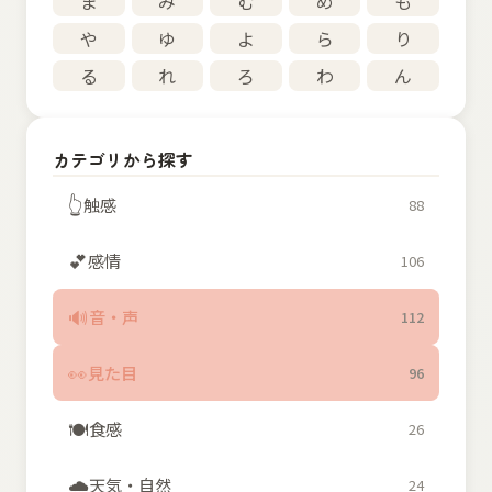
ま
み
む
め
も
や
ゆ
よ
ら
り
る
れ
ろ
わ
ん
カテゴリから探す
👆
触感
88
💕
感情
106
🔊
音・声
112
👀
見た目
96
🍽️
食感
26
🌧️
天気・自然
24