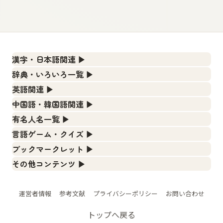
漢字・日本語関連
▶
漢字の読み方検索、手書き入力、書き順練習など、日本語学
辞典・いろいろ一覧
▶
習に役立つツールを集めています。
部首・画数別の漢字一覧、熟語辞典、地名・駅名検索など、
英語関連
▶
各種リファレンスツールです。
人名漢字辞典 - 読み方検索
カタカナ語・略語の意味検索、発音記号、リスニング練習な
中国語・韓国語関連
▶
ど英語学習ツールです。
部首画数別漢字一覧
手書き漢字入力
中国語のピンイン変換、韓国語の手書き入力など、アジア言
有名人名一覧
▶
語学習ツールです。
カタカナ語の意味・発音・類語辞典
常用漢字一覧
漢字の書き方・書き順 書き取り練習帳
海外セレブやスポーツ選手の名前の読み方・発音を確認でき
言語ゲーム・クイズ
▶
ます。
手書き中国語入力 変換ツール
英語の発音記号一覧
人名用漢字一覧
四字熟語パズルや漢字クイズなど、楽しみながら学べるゲー
ひらがなの書き方・書き順
ブックマークレット
▶
ムです。
海外有名人の苗字・名前一覧と発音 🔊
ピンイン一覧表
英単語リスニングテスト
ブラウザに登録して、どのサイトからでも漢字や英語を検索
画数別なまえ漢字一覧
カタカナの書き方・書き順
その他コンテンツ
▶
できる便利ツールです。
漢字ゲーム一覧
プレミアリーグ選手名一覧
韓国語手書き入力
絵文字の意味、特殊記号の読み方など、その他の便利ツール
イメージ化する英単語の覚え方
名前イメージイラスト一覧
スラングの意味・語源・例文・英語・類語・反対語
です。
漢字読み方検索ブックマークレット
有名人名前読みクイズ（毎日更新）
WEリーグ選手名一覧
外国語翻訳ツール
英語の意味・発音の違い
辞書
運営者情報
参考文献
プライバシーポリシー
お問い合わせ
イメージ・印象から漢字や熟語を探す
絵文字の意味と使い方
英語・カタカナ語意味検索ブックマークレット
四字熟語デイリー穴埋めクイズ（毎日更新）
東京オリンピック選手名一覧
略語の正式名称・意味・発音辞典
日本語の言葉比較
画数別名前・地名一覧
トップへ戻る
トレンドワード・イメージギャラリー
特殊文字・記号検索ブックマークレット
四字熟語パズルゲーム