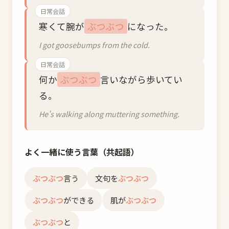
日常会話
寒くて腕が
ぶつぶつ
になった。
I got goosebumps from the cold.
日常会話
何か
ぶつぶつ
言いながら歩いてい
る。
He's walking along muttering something.
よく一緒に使う言葉（共起語）
ぶつぶつ
言う
文句を
ぶつぶつ
ぶつぶつ
ができる
肌が
ぶつぶつ
ぶつぶつ
と