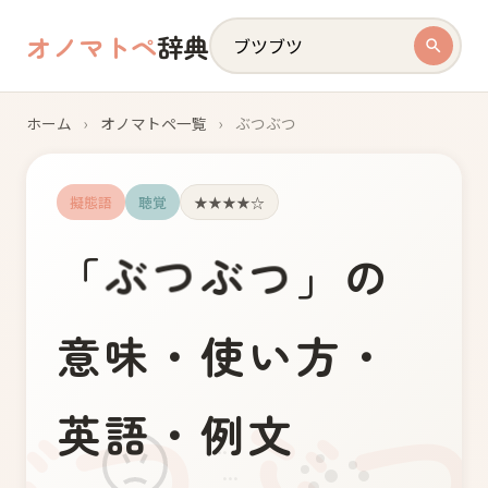
オノマトペ
辞典
ホーム
›
オノマトペ一覧
›
ぶつぶつ
擬態語
聴覚
★★★★☆
ぶ
つ
つ
ぶ
「
」の
意味・使い方・
英語・例文
...
...