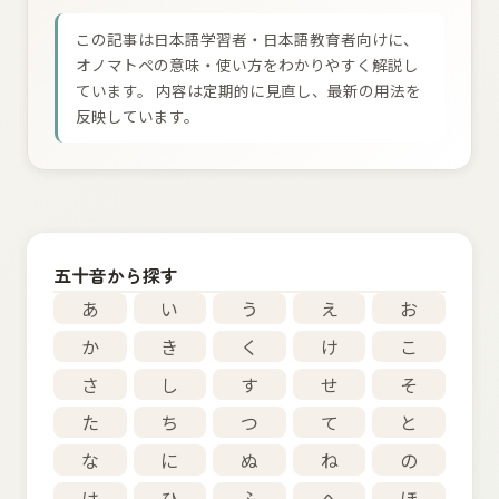
この記事は日本語学習者・日本語教育者向けに、
オノマトペの意味・使い方をわかりやすく解説し
ています。 内容は定期的に見直し、最新の用法を
反映しています。
五十音から探す
あ
い
う
え
お
か
き
く
け
こ
さ
し
す
せ
そ
た
ち
つ
て
と
な
に
ぬ
ね
の
は
ひ
ふ
へ
ほ