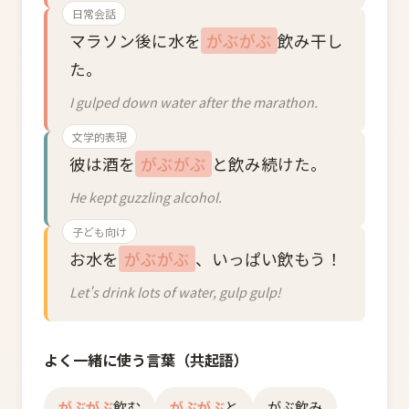
日常会話
マラソン後に水を
がぶがぶ
飲み干し
た。
I gulped down water after the marathon.
文学的表現
彼は酒を
がぶがぶ
と飲み続けた。
He kept guzzling alcohol.
子ども向け
お水を
がぶがぶ
、いっぱい飲もう！
Let's drink lots of water, gulp gulp!
よく一緒に使う言葉（共起語）
がぶがぶ
飲む
がぶがぶ
と
がぶ飲み