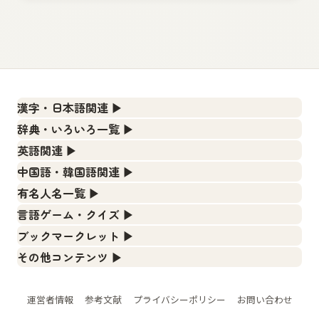
漢字・日本語関連
▶
漢字の読み方検索、手書き入力、書き順練習など、日本語学
辞典・いろいろ一覧
▶
習に役立つツールを集めています。
部首・画数別の漢字一覧、熟語辞典、地名・駅名検索など、
英語関連
▶
各種リファレンスツールです。
人名漢字辞典 - 読み方検索
カタカナ語・略語の意味検索、発音記号、リスニング練習な
中国語・韓国語関連
▶
ど英語学習ツールです。
部首画数別漢字一覧
手書き漢字入力
中国語のピンイン変換、韓国語の手書き入力など、アジア言
有名人名一覧
▶
語学習ツールです。
カタカナ語の意味・発音・類語辞典
常用漢字一覧
漢字の書き方・書き順 書き取り練習帳
海外セレブやスポーツ選手の名前の読み方・発音を確認でき
言語ゲーム・クイズ
▶
ます。
手書き中国語入力 変換ツール
英語の発音記号一覧
人名用漢字一覧
四字熟語パズルや漢字クイズなど、楽しみながら学べるゲー
ひらがなの書き方・書き順
ブックマークレット
▶
ムです。
海外有名人の苗字・名前一覧と発音 🔊
ピンイン一覧表
英単語リスニングテスト
ブラウザに登録して、どのサイトからでも漢字や英語を検索
画数別なまえ漢字一覧
カタカナの書き方・書き順
その他コンテンツ
▶
できる便利ツールです。
漢字ゲーム一覧
プレミアリーグ選手名一覧
韓国語手書き入力
絵文字の意味、特殊記号の読み方など、その他の便利ツール
イメージ化する英単語の覚え方
名前イメージイラスト一覧
スラングの意味・語源・例文・英語・類語・反対語
です。
漢字読み方検索ブックマークレット
有名人名前読みクイズ（毎日更新）
WEリーグ選手名一覧
外国語翻訳ツール
英語の意味・発音の違い
辞書
運営者情報
参考文献
プライバシーポリシー
お問い合わせ
イメージ・印象から漢字や熟語を探す
絵文字の意味と使い方
英語・カタカナ語意味検索ブックマークレット
四字熟語デイリー穴埋めクイズ（毎日更新）
東京オリンピック選手名一覧