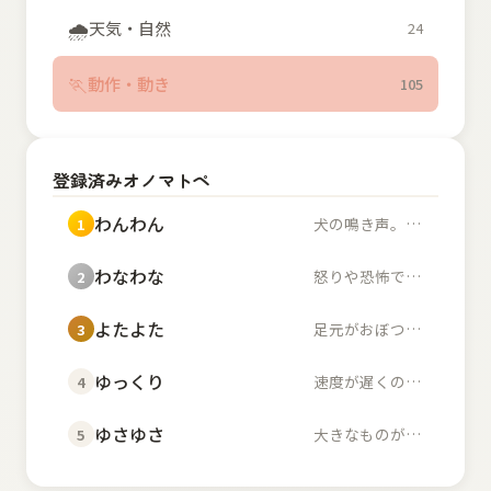
🌧️
天気・自然
24
🏃
動作・動き
105
登録済みオノマトペ
わんわん
犬の鳴き声。また、幼...
1
わなわな
怒りや恐怖で体が小刻...
2
よたよた
足元がおぼつかず不安...
3
ゆっくり
速度が遅くのんびりし...
4
ゆさゆさ
大きなものが左右に揺...
5