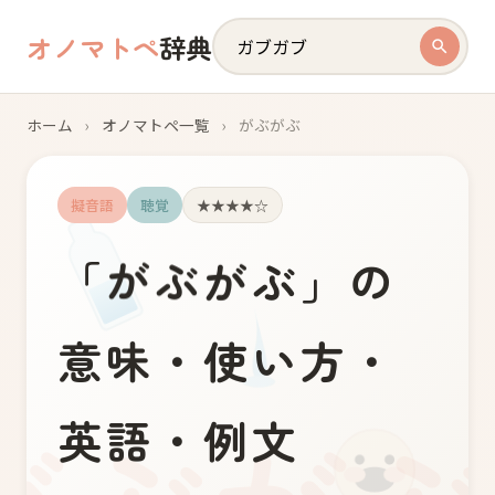
オノマトペ
辞典
ホーム
›
オノマトペ一覧
›
がぶがぶ
擬音語
聴覚
★★★★☆
が
ぶ
が
ぶ
「
」の
意味・使い方・
英語・例文