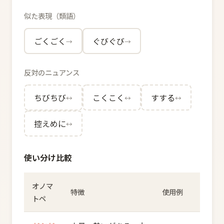
似た表現（類語）
ごくごく
ぐびぐび
→
→
反対のニュアンス
ちびちび
こくこく
すする
↔
↔
↔
控えめに
↔
使い分け比較
オノマ
特徴
使用例
トペ