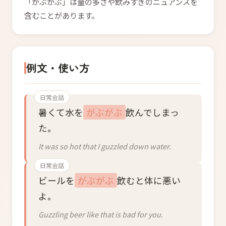
「がぶがぶ」は量の多さや飲みすぎのニュアンスを
含むことがあります。
例文・使い方
日常会話
暑くて水を
がぶがぶ
飲んでしまっ
た。
It was so hot that I guzzled down water.
日常会話
ビールを
がぶがぶ
飲むと体に悪い
よ。
Guzzling beer like that is bad for you.