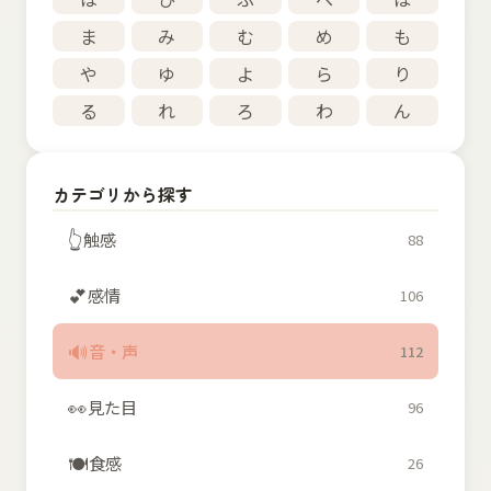
ま
み
む
め
も
や
ゆ
よ
ら
り
る
れ
ろ
わ
ん
カテゴリから探す
👆
触感
88
💕
感情
106
🔊
音・声
112
👀
見た目
96
🍽️
食感
26