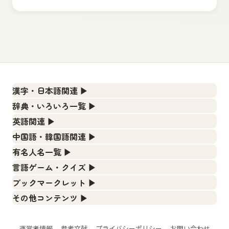
漢字・日本語関連
▶
漢字の読み方検索、手書き入力、書き順練習など、日本語学
辞典・いろいろ一覧
▶
習に役立つツールを集めています。
部首・画数別の漢字一覧、熟語辞典、地名・駅名検索など、
英語関連
▶
各種リファレンスツールです。
人名漢字辞典 - 読み方検索
カタカナ語・略語の意味検索、発音記号、リスニング練習な
中国語・韓国語関連
▶
ど英語学習ツールです。
部首画数別漢字一覧
手書き漢字入力
中国語のピンイン変換、韓国語の手書き入力など、アジア言
有名人名一覧
▶
語学習ツールです。
カタカナ語の意味・発音・類語辞典
常用漢字一覧
漢字の書き方・書き順 書き取り練習帳
海外セレブやスポーツ選手の名前の読み方・発音を確認でき
言語ゲーム・クイズ
▶
ます。
手書き中国語入力 変換ツール
英語の発音記号一覧
人名用漢字一覧
四字熟語パズルや漢字クイズなど、楽しみながら学べるゲー
ひらがなの書き方・書き順
ブックマークレット
▶
ムです。
海外有名人の苗字・名前一覧と発音 🔊
ピンイン一覧表
英単語リスニングテスト
ブラウザに登録して、どのサイトからでも漢字や英語を検索
画数別なまえ漢字一覧
カタカナの書き方・書き順
その他コンテンツ
▶
できる便利ツールです。
漢字ゲーム一覧
プレミアリーグ選手名一覧
韓国語手書き入力
絵文字の意味、特殊記号の読み方など、その他の便利ツール
イメージ化する英単語の覚え方
名前イメージイラスト一覧
スラングの意味・語源・例文・英語・類語・反対語
です。
漢字読み方検索ブックマークレット
有名人名前読みクイズ（毎日更新）
WEリーグ選手名一覧
外国語翻訳ツール
英語の意味・発音の違い
辞書
運営者情報
参考文献
プライバシーポリシー
お問い合わせ