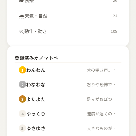
🍽️
食感
26
🌧️
天気・自然
24
🏃
動作・動き
105
登録済みオノマトペ
わんわん
犬の鳴き声。また、幼...
1
わなわな
怒りや恐怖で体が小刻...
2
よたよた
足元がおぼつかず不安...
3
ゆっくり
速度が遅くのんびりし...
4
ゆさゆさ
大きなものが左右に揺...
5