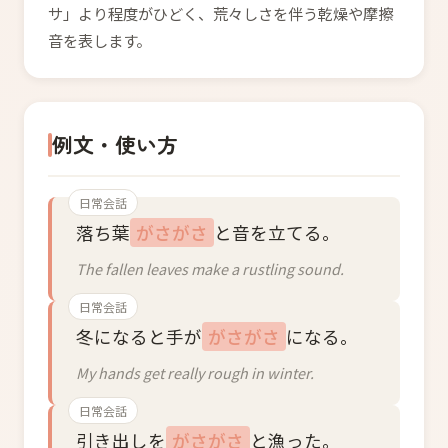
サ」より程度がひどく、荒々しさを伴う乾燥や摩擦
音を表します。
例文・使い方
日常会話
落ち葉
がさがさ
と音を立てる。
The fallen leaves make a rustling sound.
日常会話
冬になると手が
がさがさ
になる。
My hands get really rough in winter.
日常会話
引き出しを
がさがさ
と漁った。