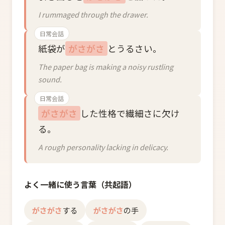
I rummaged through the drawer.
日常会話
紙袋が
がさがさ
とうるさい。
The paper bag is making a noisy rustling
sound.
日常会話
がさがさ
した性格で繊細さに欠け
る。
A rough personality lacking in delicacy.
よく一緒に使う言葉（共起語）
がさがさ
する
がさがさ
の手