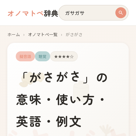
オノマトペ
辞典
ホーム
›
オノマトペ一覧
›
がさがさ
擬音語
聴覚
★★★★☆
さ
が
が
さ
「
」の
意味・使い方・
英語・例文