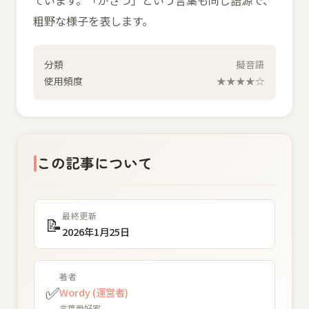
ています。「がさつ」という言葉も同じ語源で、
粗野な様子を表します。
分類
擬音語
使用頻度
★★★★☆
この記事について
最終更新
📝
2026年1月25日
著者
✅
Wordy (運営者)
言葉愛好家