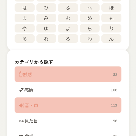
は
ひ
ふ
へ
ほ
ま
み
む
め
も
や
ゆ
よ
ら
り
る
れ
ろ
わ
ん
カテゴリから探す
👆
触感
88
💕
感情
106
🔊
音・声
112
👀
見た目
96