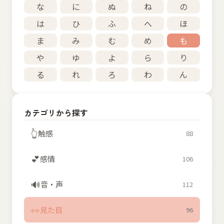
な
に
ぬ
ね
の
は
ひ
ふ
へ
ほ
ま
み
む
め
も
や
ゆ
よ
ら
り
る
れ
ろ
わ
ん
カテゴリから探す
👆
触感
88
💕
感情
106
🔊
音・声
112
👀
見た目
96