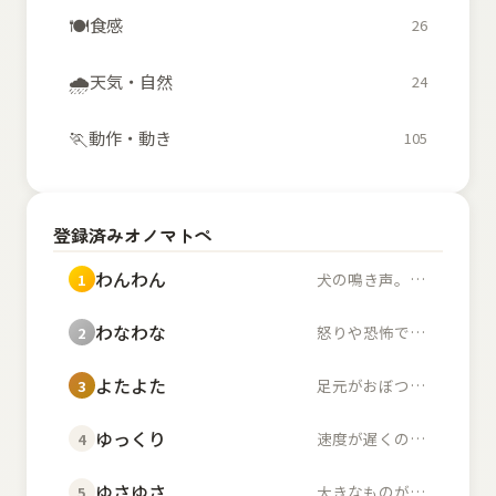
🍽️
食感
26
🌧️
天気・自然
24
🏃
動作・動き
105
登録済みオノマトペ
わんわん
犬の鳴き声。また、幼...
1
わなわな
怒りや恐怖で体が小刻...
2
よたよた
足元がおぼつかず不安...
3
ゆっくり
速度が遅くのんびりし...
4
ゆさゆさ
大きなものが左右に揺...
5