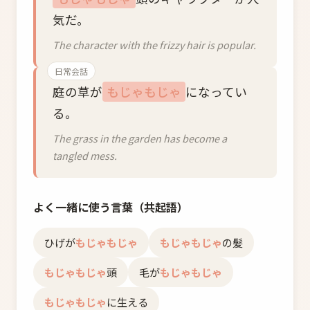
気だ。
The character with the frizzy hair is popular.
日常会話
庭の草が
もじゃもじゃ
になってい
る。
The grass in the garden has become a
tangled mess.
よく一緒に使う言葉（共起語）
ひげが
もじゃもじゃ
もじゃもじゃ
の髪
もじゃもじゃ
頭
毛が
もじゃもじゃ
もじゃもじゃ
に生える