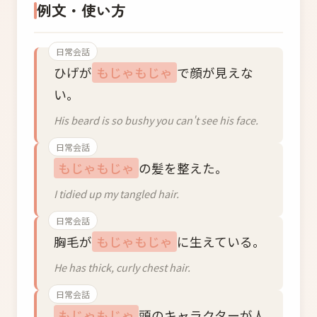
例文・使い方
日常会話
ひげが
もじゃもじゃ
で顔が見えな
い。
His beard is so bushy you can't see his face.
日常会話
もじゃもじゃ
の髪を整えた。
I tidied up my tangled hair.
日常会話
胸毛が
もじゃもじゃ
に生えている。
He has thick, curly chest hair.
日常会話
もじゃもじゃ
頭のキャラクターが人