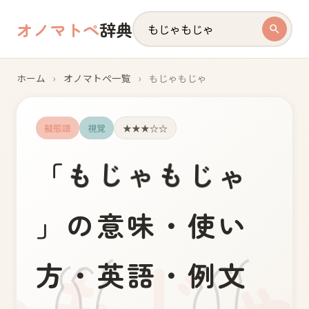
オノマトペ
辞典
ホーム
›
オノマトペ一覧
›
もじゃもじゃ
擬態語
視覚
★★★☆☆
も
じ
ゃ
ゃ
も
じ
「
」の意味・使い
方・英語・例文