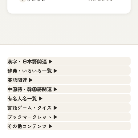
漢字・日本語関連
▶
漢字の読み方検索、手書き入力、書き順練習など、日本語学
辞典・いろいろ一覧
▶
習に役立つツールを集めています。
部首・画数別の漢字一覧、熟語辞典、地名・駅名検索など、
英語関連
▶
各種リファレンスツールです。
人名漢字辞典 - 読み方検索
カタカナ語・略語の意味検索、発音記号、リスニング練習な
中国語・韓国語関連
▶
ど英語学習ツールです。
部首画数別漢字一覧
手書き漢字入力
中国語のピンイン変換、韓国語の手書き入力など、アジア言
有名人名一覧
▶
語学習ツールです。
カタカナ語の意味・発音・類語辞典
常用漢字一覧
漢字の書き方・書き順 書き取り練習帳
海外セレブやスポーツ選手の名前の読み方・発音を確認でき
言語ゲーム・クイズ
▶
ます。
手書き中国語入力 変換ツール
英語の発音記号一覧
人名用漢字一覧
四字熟語パズルや漢字クイズなど、楽しみながら学べるゲー
ひらがなの書き方・書き順
ブックマークレット
▶
ムです。
海外有名人の苗字・名前一覧と発音 🔊
ピンイン一覧表
英単語リスニングテスト
ブラウザに登録して、どのサイトからでも漢字や英語を検索
画数別なまえ漢字一覧
カタカナの書き方・書き順
その他コンテンツ
▶
できる便利ツールです。
漢字ゲーム一覧
プレミアリーグ選手名一覧
韓国語手書き入力
絵文字の意味、特殊記号の読み方など、その他の便利ツール
イメージ化する英単語の覚え方
名前イメージイラスト一覧
スラングの意味・語源・例文・英語・類語・反対語