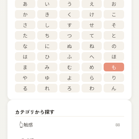
あ
い
う
え
お
か
き
く
け
こ
さ
し
す
せ
そ
た
ち
つ
て
と
な
に
ぬ
ね
の
は
ひ
ふ
へ
ほ
ま
み
む
め
も
や
ゆ
よ
ら
り
る
れ
ろ
わ
ん
カテゴリから探す
👆
触感
88