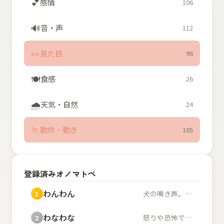
💕
感情
106
🔊
音・声
112
👀
見た目
96
🍽️
食感
26
🌧️
天気・自然
24
🏃
動作・動き
105
登録済みオノマトペ
わんわん
犬の鳴き声。また、幼...
1
わなわな
怒りや恐怖で体が小刻...
2