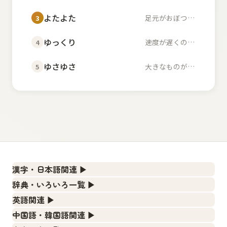
よたよた
足元がおぼつかず不安...
3
ゆっくり
速度が遅くのんびりし...
4
ゆさゆさ
大きなものが左右に揺...
5
漢字・日本語関連
▶
漢字の読み方検索、手書き入力、書き順練習など、日本語学
辞典・いろいろ一覧
▶
習に役立つツールを集めています。
部首・画数別の漢字一覧、熟語辞典、地名・駅名検索など、
英語関連
▶
各種リファレンスツールです。
人名漢字辞典 - 読み方検索
カタカナ語・略語の意味検索、発音記号、リスニング練習な
中国語・韓国語関連
▶
ど英語学習ツールです。
部首画数別漢字一覧
手書き漢字入力