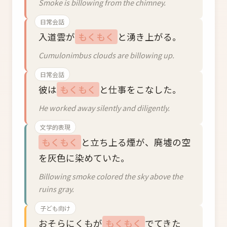
Smoke is billowing from the chimney.
日常会話
入道雲が
もくもく
と湧き上がる。
Cumulonimbus clouds are billowing up.
日常会話
彼は
もくもく
と仕事をこなした。
He worked away silently and diligently.
文学的表現
もくもく
と立ち上る煙が、廃墟の空
を灰色に染めていた。
Billowing smoke colored the sky above the
ruins gray.
子ども向け
おそらにくもが
もくもく
でてきた