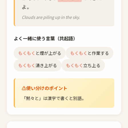
よ。
Clouds are piling up in the sky.
よく一緒に使う言葉（共起語）
もくもく
と煙が上がる
もくもく
と作業する
もくもく
湧き上がる
もくもく
立ち上る
使い分けのポイント
「黙々と」は漢字で書くと別語。