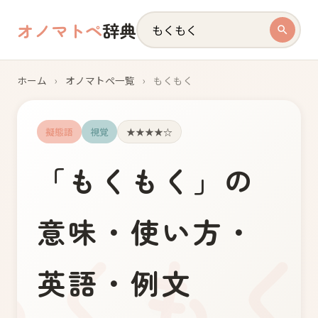
オノマトペ
辞典
ホーム
›
オノマトペ一覧
›
もくもく
擬態語
視覚
★★★★☆
「
も
く
も
く
」の
意味・使い方・
英語・例文