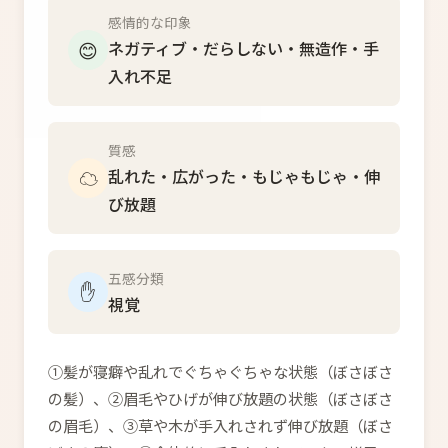
感情的な印象
😊
ネガティブ・だらしない・無造作・手
入れ不足
質感
☁️
乱れた・広がった・もじゃもじゃ・伸
び放題
五感分類
✋
視覚
①髪が寝癖や乱れでぐちゃぐちゃな状態（ぼさぼさ
の髪）、②眉毛やひげが伸び放題の状態（ぼさぼさ
の眉毛）、③草や木が手入れされず伸び放題（ぼさ