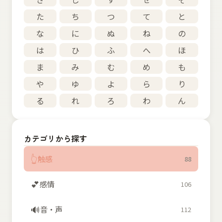
た
ち
つ
て
と
な
に
ぬ
ね
の
は
ひ
ふ
へ
ほ
ま
み
む
め
も
や
ゆ
よ
ら
り
る
れ
ろ
わ
ん
カテゴリから探す
👆
触感
88
💕
感情
106
🔊
音・声
112