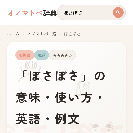
オノマトペ
辞典
ホーム
›
オノマトペ一覧
›
ぼさぼさ
擬態語
視覚
★★★★☆
ぼ
さ
ぼ
さ
「
」の
意味・使い方・
英語・例文