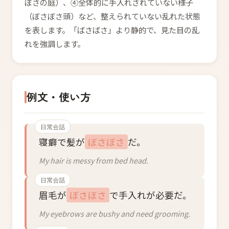
ぼさの庭）、④全体的に手入れされていない様子
（ぼさぼさ頭）など、整えられていない乱れた状態
を表します。「ばさばさ」より静的で、見た目の乱
れを強調します。
例文・使い方
日常会話
寝癖で髪が
ぼさぼさ
だ。
My hair is messy from bed head.
日常会話
眉毛が
ぼさぼさ
で手入れが必要だ。
My eyebrows are bushy and need grooming.