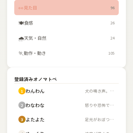
👀
見た目
96
🍽️
食感
26
🌧️
天気・自然
24
🏃
動作・動き
105
登録済みオノマトペ
わんわん
犬の鳴き声。また、幼...
1
わなわな
怒りや恐怖で体が小刻...
2
よたよた
足元がおぼつかず不安...
3