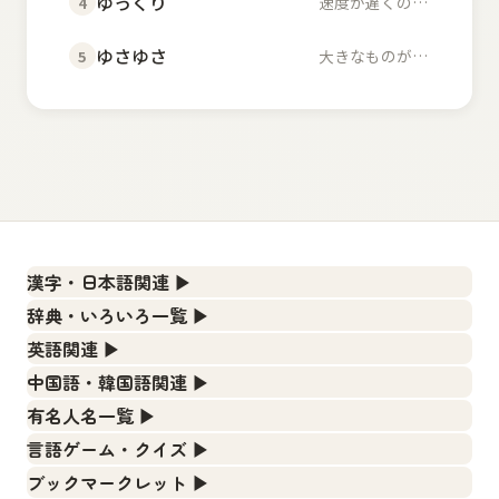
ゆっくり
速度が遅くのんびりし...
4
ゆさゆさ
大きなものが左右に揺...
5
漢字・日本語関連
▶
漢字の読み方検索、手書き入力、書き順練習など、日本語学
辞典・いろいろ一覧
▶
習に役立つツールを集めています。
部首・画数別の漢字一覧、熟語辞典、地名・駅名検索など、
英語関連
▶
各種リファレンスツールです。
人名漢字辞典 - 読み方検索
カタカナ語・略語の意味検索、発音記号、リスニング練習な
中国語・韓国語関連
▶
ど英語学習ツールです。
部首画数別漢字一覧
手書き漢字入力
中国語のピンイン変換、韓国語の手書き入力など、アジア言
有名人名一覧
▶
語学習ツールです。
カタカナ語の意味・発音・類語辞典
常用漢字一覧
漢字の書き方・書き順 書き取り練習帳
海外セレブやスポーツ選手の名前の読み方・発音を確認でき
言語ゲーム・クイズ
▶
ます。
手書き中国語入力 変換ツール
英語の発音記号一覧
人名用漢字一覧
四字熟語パズルや漢字クイズなど、楽しみながら学べるゲー
ひらがなの書き方・書き順
ブックマークレット
▶