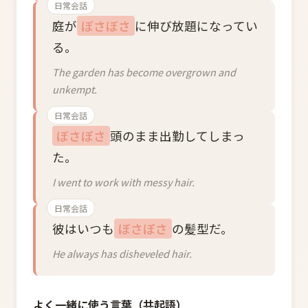
日常会話
庭が
ぼさぼさ
に伸び放題になってい
る。
The garden has become overgrown and
unkempt.
日常会話
ぼさぼさ
頭のまま出勤してしまっ
た。
I went to work with messy hair.
日常会話
彼はいつも
ぼさぼさ
の髪型だ。
He always has disheveled hair.
よく一緒に使う言葉（共起語）