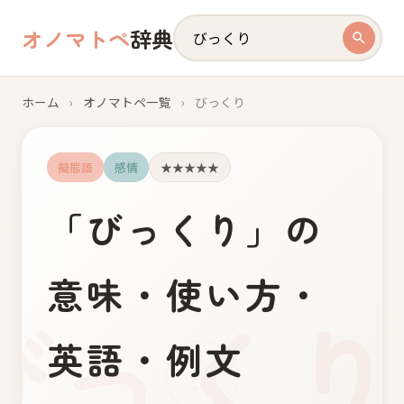
オノマトペ
辞典
ホーム
›
オノマトペ一覧
›
びっくり
擬態語
感情
★★★★★
「
び
っ
く
り
」の
意味・使い方・
英語・例文
!