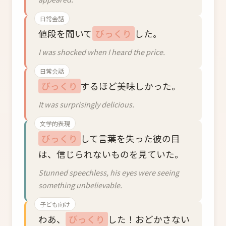
日常会話
値段を聞いて
びっくり
した。
I was shocked when I heard the price.
日常会話
びっくり
するほど美味しかった。
It was surprisingly delicious.
文学的表現
びっくり
して言葉を失った彼の目
は、信じられないものを見ていた。
Stunned speechless, his eyes were seeing
something unbelievable.
子ども向け
わあ、
びっくり
した！おどかさない