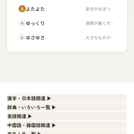
よたよた
足元がおぼつかず不安...
3
ゆっくり
速度が遅くのんびりし...
4
ゆさゆさ
大きなものが左右に揺...
5
漢字・日本語関連
▶
漢字の読み方検索、手書き入力、書き順練習など、日本語学
辞典・いろいろ一覧
▶
習に役立つツールを集めています。
部首・画数別の漢字一覧、熟語辞典、地名・駅名検索など、
英語関連
▶
各種リファレンスツールです。
人名漢字辞典 - 読み方検索
カタカナ語・略語の意味検索、発音記号、リスニング練習な
中国語・韓国語関連
▶
ど英語学習ツールです。
部首画数別漢字一覧
手書き漢字入力
中国語のピンイン変換、韓国語の手書き入力など、アジア言