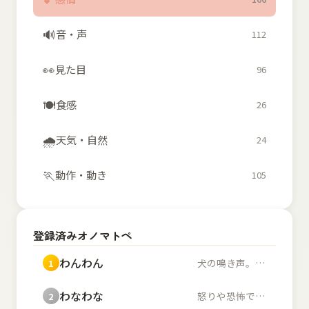
🔊
音・声
112
👀
見た目
96
🍽️
食感
26
🌧️
天気・自然
24
🏃
動作・動き
105
登録済みオノマトペ
わんわん
犬の鳴き声。また、幼...
1
わなわな
怒りや恐怖で体が小刻...
2