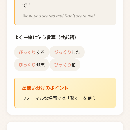
で！
Wow, you scared me! Don't scare me!
よく一緒に使う言葉（共起語）
びっくり
する
びっくり
した
びっくり
仰天
びっくり
箱
使い分けのポイント
フォーマルな場面では「驚く」を使う。