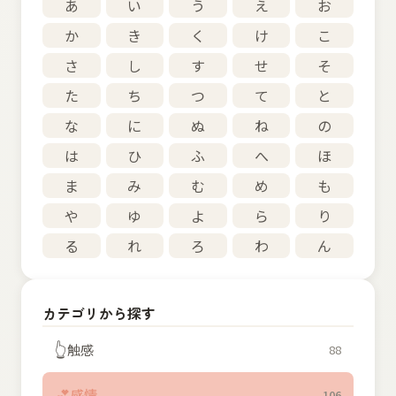
あ
い
う
え
お
か
き
く
け
こ
さ
し
す
せ
そ
た
ち
つ
て
と
な
に
ぬ
ね
の
は
ひ
ふ
へ
ほ
ま
み
む
め
も
や
ゆ
よ
ら
り
る
れ
ろ
わ
ん
カテゴリから探す
👆
触感
88
💕
感情
106