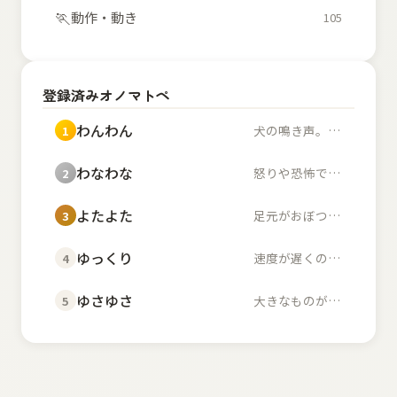
🏃
動作・動き
105
登録済みオノマトペ
わんわん
犬の鳴き声。また、幼...
1
わなわな
怒りや恐怖で体が小刻...
2
よたよた
足元がおぼつかず不安...
3
ゆっくり
速度が遅くのんびりし...
4
ゆさゆさ
大きなものが左右に揺...
5