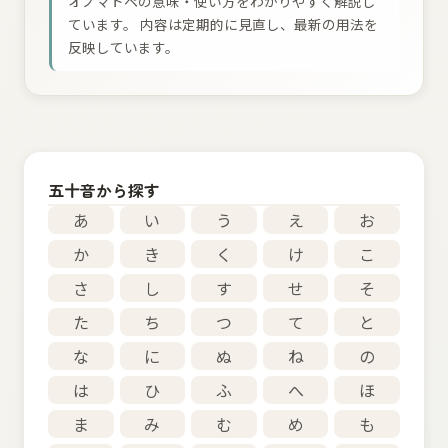
オノマトペの意味・使い方をわかりやすく解説し
ています。 内容は定期的に見直し、最新の用法を
反映しています。
五十音から探す
あ
い
う
え
お
か
き
く
け
こ
さ
し
す
せ
そ
た
ち
つ
て
と
な
に
ぬ
ね
の
は
ひ
ふ
へ
ほ
ま
み
む
め
も