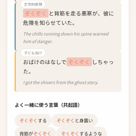
文学的表現
ぞくぞく
と背筋を走る悪寒が、彼に
危険を知らせていた。
The chills running down his spine warned
him of danger.
子ども向け
おばけのはなしで
ぞくぞく
しちゃっ
た。
I got the shivers from the ghost story.
よく一緒に使う言葉（共起語）
ぞくぞく
する
ぞくぞく
と身震い
背筋が
ぞくぞく
ぞくぞく
するような