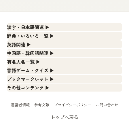
漢字・日本語関連
▶
漢字の読み方検索、手書き入力、書き順練習など、日本語学
辞典・いろいろ一覧
▶
習に役立つツールを集めています。
部首・画数別の漢字一覧、熟語辞典、地名・駅名検索など、
英語関連
▶
各種リファレンスツールです。
人名漢字辞典 - 読み方検索
カタカナ語・略語の意味検索、発音記号、リスニング練習な
中国語・韓国語関連
▶
ど英語学習ツールです。
部首画数別漢字一覧
手書き漢字入力
中国語のピンイン変換、韓国語の手書き入力など、アジア言
有名人名一覧
▶
語学習ツールです。
カタカナ語の意味・発音・類語辞典
常用漢字一覧
漢字の書き方・書き順 書き取り練習帳
海外セレブやスポーツ選手の名前の読み方・発音を確認でき
言語ゲーム・クイズ
▶
ます。
手書き中国語入力 変換ツール
英語の発音記号一覧
人名用漢字一覧
四字熟語パズルや漢字クイズなど、楽しみながら学べるゲー
ひらがなの書き方・書き順
ブックマークレット
▶
ムです。
海外有名人の苗字・名前一覧と発音 🔊
ピンイン一覧表
英単語リスニングテスト
ブラウザに登録して、どのサイトからでも漢字や英語を検索
画数別なまえ漢字一覧
カタカナの書き方・書き順
その他コンテンツ
▶
できる便利ツールです。
漢字ゲーム一覧
プレミアリーグ選手名一覧
韓国語手書き入力
絵文字の意味、特殊記号の読み方など、その他の便利ツール
イメージ化する英単語の覚え方
名前イメージイラスト一覧
スラングの意味・語源・例文・英語・類語・反対語
です。
漢字読み方検索ブックマークレット
有名人名前読みクイズ（毎日更新）
WEリーグ選手名一覧
外国語翻訳ツール
英語の意味・発音の違い
辞書
運営者情報
参考文献
プライバシーポリシー
お問い合わせ
イメージ・印象から漢字や熟語を探す
絵文字の意味と使い方
英語・カタカナ語意味検索ブックマークレット
四字熟語デイリー穴埋めクイズ（毎日更新）
東京オリンピック選手名一覧
略語の正式名称・意味・発音辞典
日本語の言葉比較
画数別名前・地名一覧
トップへ戻る
トレンドワード・イメージギャラリー
特殊文字・記号検索ブックマークレット
四字熟語パズルゲーム
東京パラリンピック選手名一覧
単語の発音、記号の読み方、リスニング練習
ファンタジーな かんじ
○○から始まる、○○で終わる言葉一覧
手書き記号入力