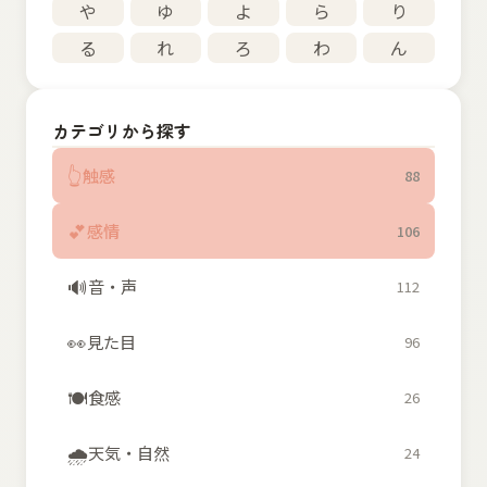
や
ゆ
よ
ら
り
る
れ
ろ
わ
ん
カテゴリから探す
👆
触感
88
💕
感情
106
🔊
音・声
112
👀
見た目
96
🍽️
食感
26
🌧️
天気・自然
24