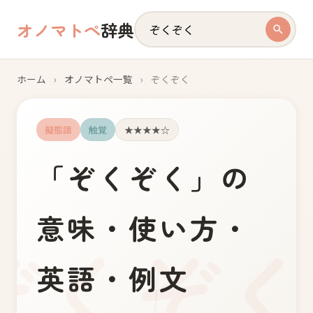
オノマトペ
辞典
ホーム
›
オノマトペ一覧
›
ぞくぞく
擬態語
触覚
★★★★☆
「
ぞ
く
ぞ
く
」の
意味・使い方・
英語・例文