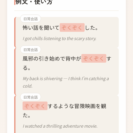
例文・使い方
日常会話
怖い話を聞いて
ぞくぞく
した。
I got chills listening to the scary story.
日常会話
風邪の引き始めで背中が
ぞくぞく
す
る。
My back is shivering — I think I'm catching a
cold.
日常会話
ぞくぞく
するような冒険映画を観
た。
I watched a thrilling adventure movie.